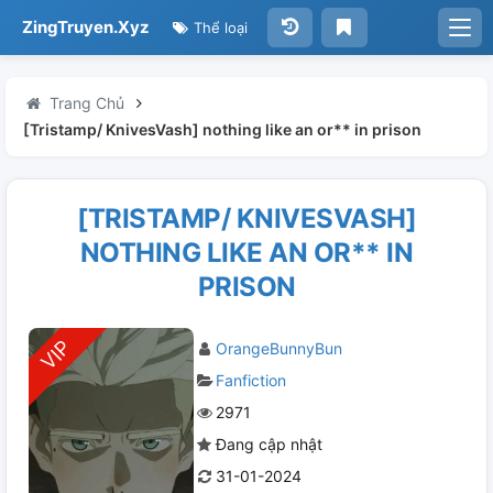
ZingTruyen.Xyz
Thể loại
Trang Chủ
[Tristamp/ KnivesVash] nothing like an or** in prison
[TRISTAMP/ KNIVESVASH]
NOTHING LIKE AN OR** IN
PRISON
OrangeBunnyBun
Fanfiction
2971
Đang cập nhật
31-01-2024