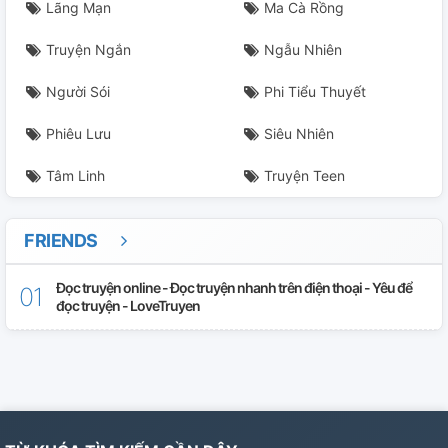
Chapter 27 - All-KV: Tiệc BBQ
Lãng Mạn
Ma Cà Rồng
Chapter 28 - Đi Mua Sắm
Truyện Ngắn
Ngẫu Nhiên
Chapter 29 - KVTrimax-98: Đầu Gỗ
Người Sói
Phi Tiểu Thuyết
Phiêu Lưu
Siêu Nhiên
Chapter 30 - KV98: Ván Cược Cuối Cùng
Tâm Linh
Truyện Teen
Chapter 31 - KV98: Quà Giáng Sinh
Chapter 32 - KVTrimax: Thợ Sửa Ống Nước
FRIENDS
Chapter 33 - KVTrimax: Chỉ Có Mình Anh
Đọc truyện online - Đọc truyện nhanh trên điện thoại - Yêu để
đọc truyện - LoveTruyen
Chapter 34 - Xuân Hạ Thu Đông Vẫn Sẽ Luôn Có Nhau
[END]