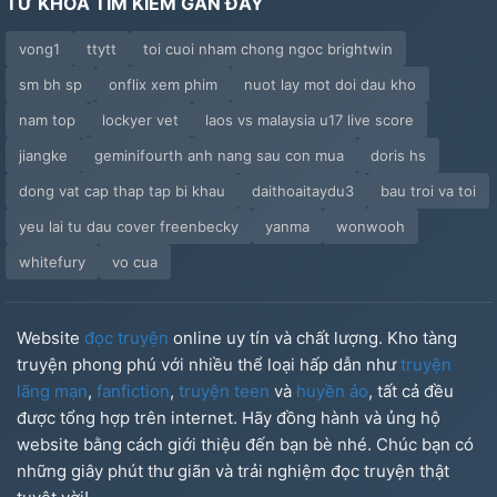
TỪ KHÓA TÌM KIẾM GẦN ĐÂY
vong1
ttytt
toi cuoi nham chong ngoc brightwin
sm bh sp
onflix xem phim
nuot lay mot doi dau kho
nam top
lockyer vet
laos vs malaysia u17 live score
jiangke
geminifourth anh nang sau con mua
doris hs
dong vat cap thap tap bi khau
daithoaitaydu3
bau troi va toi
yeu lai tu dau cover freenbecky
yanma
wonwooh
whitefury
vo cua
Website
đọc truyện
online uy tín và chất lượng. Kho tàng
truyện phong phú với nhiều thể loại hấp dẫn như
truyện
lãng mạn
,
fanfiction
,
truyện teen
và
huyền ảo
, tất cả đều
được tổng hợp trên internet. Hãy đồng hành và ủng hộ
website bằng cách giới thiệu đến bạn bè nhé. Chúc bạn có
những giây phút thư giãn và trải nghiệm đọc truyện thật