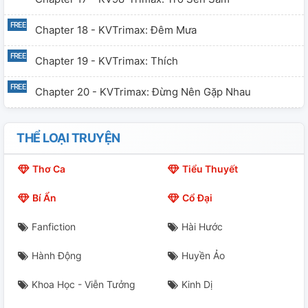
Chapter 18 - KVTrimax: Đêm Mưa
Chapter 19 - KVTrimax: Thích
Chapter 20 - KVTrimax: Đừng Nên Gặp Nhau
Chapter 21 - KVTrimax: Tôi Đói
THỂ LOẠI TRUYỆN
Chapter 22 - KV23: Ăn Hàu
Thơ Ca
Tiểu Thuyết
Chapter 23 - KV23: Cầu Hôn
Bí Ẩn
Cổ Đại
Chapter 24 - KV98: Ferrari
Fanfiction
Hài Hước
Chapter 25 - KV98: Cá Dọn Rác
Hành Động
Huyền Ảo
Chapter 26 - All-KV: Chuyển Nhà
Khoa Học - Viễn Tưởng
Kinh Dị