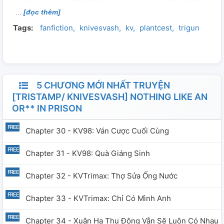
Tags: MPreg, Somnophilia, DubCon , etc. Quan trọng là
[đọc thêm]
Vash23 có lul. Nếu dị ứng vui lòng click back. Truyện chỉ
Tags:
fanfiction
knivesvash
kv
plantcest
trigun
up trên AO3 hoặc Wattpad, vui lòng không đem ra khỏi
đây.
5 CHƯƠNG MỚI NHẤT TRUYỆN
[TRISTAMP/ KNIVESVASH] NOTHING LIKE AN
OR** IN PRISON
Chapter 30 - KV98: Ván Cược Cuối Cùng
Chapter 31 - KV98: Quà Giáng Sinh
Chapter 32 - KVTrimax: Thợ Sửa Ống Nước
Chapter 33 - KVTrimax: Chỉ Có Mình Anh
Chapter 34 - Xuân Hạ Thu Đông Vẫn Sẽ Luôn Có Nhau