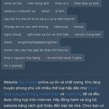
vook em be
tran hong anh
theo ui v
than doa ss end
tanjirou x kokeshi oy
sieuh
si linh
sau khi tra tha nh ta ta vai a c ca a nam cha nh
rhycap em co yeu anh khong
ransouya
onenp
ngoc khuat
nghi luan xa hoi ve tinh ban
naruto trung tam
manli
longmonphigiapdongnhan
kookv sau nay hay gap lai nhau khi hoa no
khai x nguyen hac bang
i m worried iwon t pass
hn c yoongi
Website
đọc truyện
online uy tín và chất lượng. Kho tàng
truyện phong phú với nhiều thể loại hấp dẫn như
truyện
lãng mạn
,
fanfiction
,
truyện teen
và
huyền ảo
, tất cả đều
được tổng hợp trên internet. Hãy đồng hành và ủng hộ
website bằng cách giới thiệu đến bạn bè nhé. Chúc bạn có