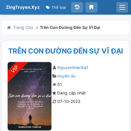
ZingTruyen.Xyz
Thể loại
Trang Chủ
Trên Con Đường Đến Sự Vĩ Đại
TRÊN CON ĐƯỜNG ĐẾN SỰ VĨ ĐẠI
Nguyenthienha1
Huyền ảo
51
Đang cập nhật
07-10-2023