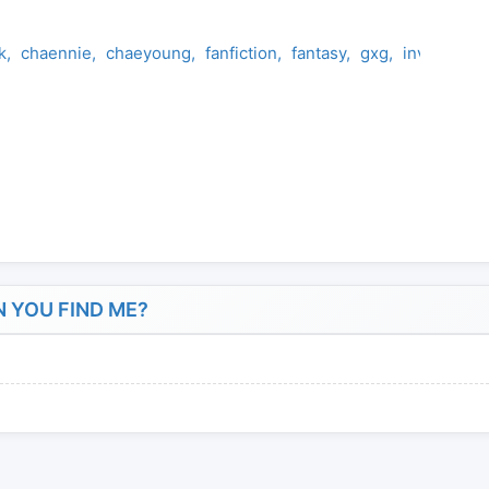
k
chaennie
chaeyoung
fanfiction
fantasy
gxg
invincible
 YOU FIND ME?