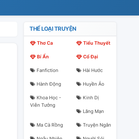
THỂ LOẠI TRUYỆN
Thơ Ca
Tiểu Thuyết
Bí Ẩn
Cổ Đại
Fanfiction
Hài Hước
Hành Động
Huyền Ảo
Khoa Học -
Kinh Dị
Viễn Tưởng
Lãng Mạn
Ma Cà Rồng
Truyện Ngắn
Ngẫu Nhiên
Người Sói