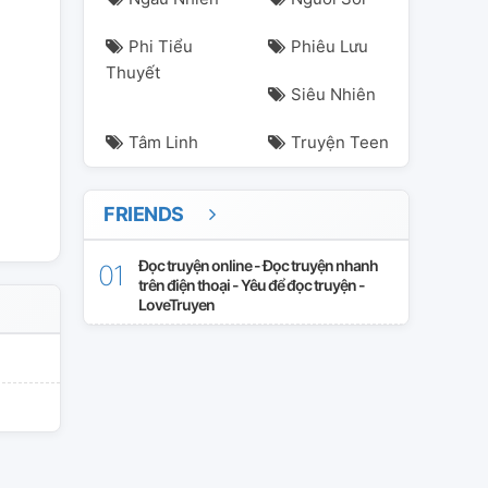
Phi Tiểu
Phiêu Lưu
jennie
jenrose
jisoo
lisa
rose
Thuyết
Siêu Nhiên
Tâm Linh
Truyện Teen
FRIENDS
Đọc truyện online - Đọc truyện nhanh
trên điện thoại - Yêu để đọc truyện -
LoveTruyen