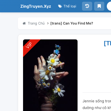
ZingTruyen.Xyz
Thể loại
Trang Chủ
[trans] Can You Find Me?
[T
Jennie sống tro
dường như cô kh