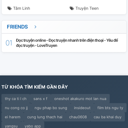
Tâm Linh
Truyện Teen
FRIENDS
Đọc truyện online - Đọc truyện nhanh trên điện thoại - Yêu để
đọc truyện - LoveTruyen
TỪ KHÓA TÌM KIẾM GẦN ĐÂY
thy ca ti l ch
sans x f
oneshot akakuro mot lan nua
nu cong co jj
ngu phap bo sung
insideout
film bts ngu ty
ei harem
cung lung thach hai
chau0608
cau ba khai duy
yangsu
yabo app