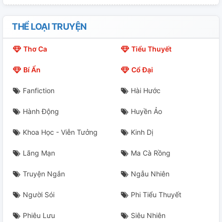
Nếu Trong Lần Cuối Cùng, Người Ấy Không Ra Khỏi
THỂ LOẠI TRUYỆN
Cổng Vô Tướng
Thơ Ca
Tiểu Thuyết
Đau
Bí Ẩn
Cổ Đại
Ru Ngủ Lão Tổ Thuật Rối
Fanfiction
Hài Hước
Thời Kỳ Mang Thai Của Văn Bé Ngoan
Hành Động
Huyền Ảo
Ảnh Hưởng
Khoa Học - Viễn Tưởng
Kinh Dị
Đại Hôn
Lãng Mạn
Ma Cà Rồng
"Dây Chuyền"
Truyện Ngắn
Ngẫu Nhiên
Người Sói
Phi Tiểu Thuyết
Phiêu Lưu
Siêu Nhiên