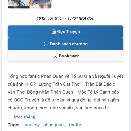
1012
lượt thích /
18731
lượt đọc
Đọc Truyện
Danh sách chương
Bookmark
Tổng hợp fanfic Phán Quan về Tổ Sư Gia và Người Tuyết
của ảnh ☃️ CP: Lương Trần Cát Thời - Trần Bất Đáo x
Văn Thời Đồng nhân Phán Quan - Mộc Tô Lý Cảnh báo
có OOC Truyện là để tự gặm vì quá đói (ai đói mìn gặm
chung), không mượt như sunsilk, vui lòng hoan hỉ.
[đọc thêm]
Tags:
moctoly
phanquan
tranthoi