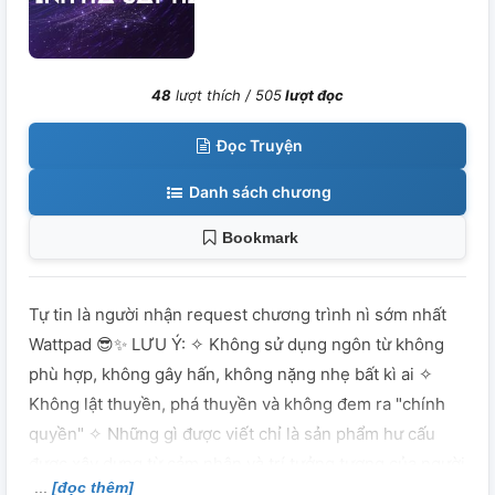
48
lượt thích /
505
lượt đọc
Đọc Truyện
Danh sách chương
Bookmark
Tự tin là người nhận request chương trình nì sớm nhất
Wattpad 😎✨ LƯU Ý: ✧ Không sử dụng ngôn từ không
phù hợp, không gây hấn, không nặng nhẹ bất kì ai ✧
Không lật thuyền, phá thuyền và không đem ra "chính
quyền" ✧ Những gì được viết chỉ là sản phẩm hư cấu
được xây dựng từ cảm nhận và trí tưởng tượng của người
[đọc thêm]
viết; không cố gắng bám sát các chi tiết, tương tác có