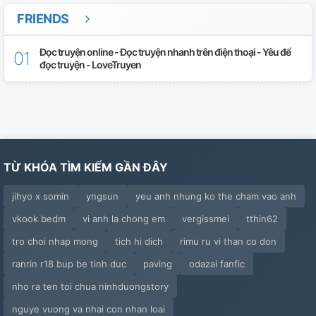
FRIENDS
Đọc truyện online - Đọc truyện nhanh trên điện thoại - Yêu để
đọc truyện - LoveTruyen
TỪ KHÓA TÌM KIẾM GẦN ĐÂY
jihyo x somin
yngsun
yeu anh nhung ko the cham vao anh
vkook bedm
vi anh la chong em
vergissmei
tthin62
tro choi nhap mong
tich hi dich
rimu ru vi than co don
ranrin r18 bup be tinh duc
paving
odazai fanfic
nho ra ten toi chua ninhduongstory
nguye vuong va nhai con nhan loai