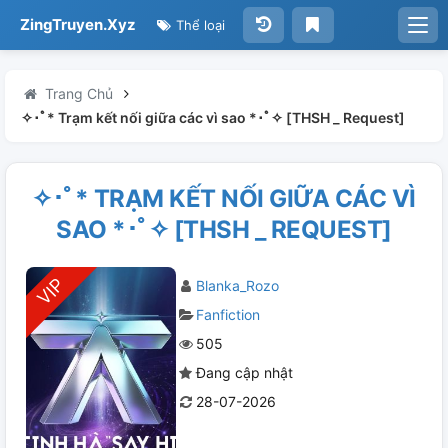
ZingTruyen.Xyz
Thể loại
Trang Chủ
✧･ﾟ* Trạm kết nối giữa các vì sao *･ﾟ✧ [THSH _ Request]
✧･ﾟ* TRẠM KẾT NỐI GIỮA CÁC VÌ
SAO *･ﾟ✧ [THSH _ REQUEST]
Blanka_Rozo
Fanfiction
505
Đang cập nhật
28-07-2026