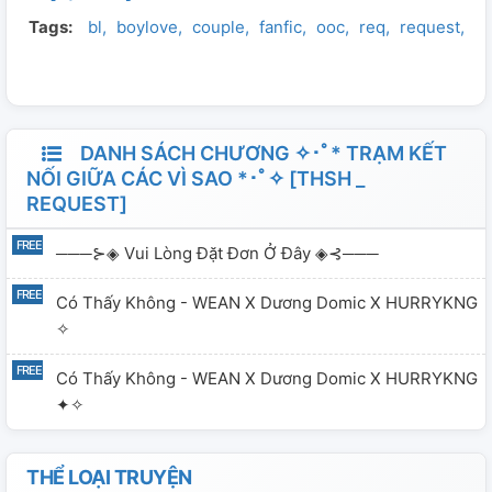
Tags:
bl
boylove
couple
fanfic
ooc
req
request
rq
thật (trong lẫn ngoài chương trình), cũng không phản
ánh hay khẳng định bất kỳ sự kiện hoặc mối quan hệ có
thật nào
DANH SÁCH CHƯƠNG ✧･ﾟ* TRẠM KẾT
NỐI GIỮA CÁC VÌ SAO *･ﾟ✧ [THSH _
REQUEST]
───⊱◈ Vui Lòng Đặt Đơn Ở Đây ◈⊰───
Có Thấy Không - WEAN X Dương Domic X HURRYKNG
✧
Có Thấy Không - WEAN X Dương Domic X HURRYKNG
✦✧
THỂ LOẠI TRUYỆN