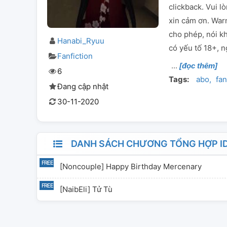
clickback. Vui l
xin cảm ơn. War
cho phép, nói k
Hanabi_Ryuu
có yếu tố 18+, n
Fanfiction
[đọc thêm]
6
Tags:
abo
fan
Đang cập nhật
30-11-2020
DANH SÁCH CHƯƠNG TỔNG HỢP I
[Noncouple] Happy Birthday Mercenary
[NaibEli] Tử Tù