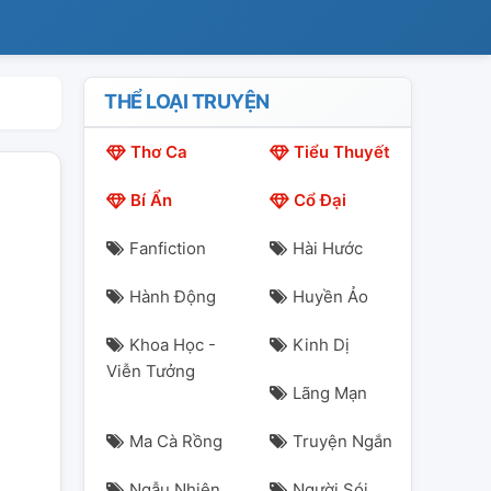
THỂ LOẠI TRUYỆN
Thơ Ca
Tiểu Thuyết
Bí Ẩn
Cổ Đại
Fanfiction
Hài Hước
Hành Động
Huyền Ảo
Khoa Học -
Kinh Dị
Viễn Tưởng
Lãng Mạn
Ma Cà Rồng
Truyện Ngắn
Ngẫu Nhiên
Người Sói