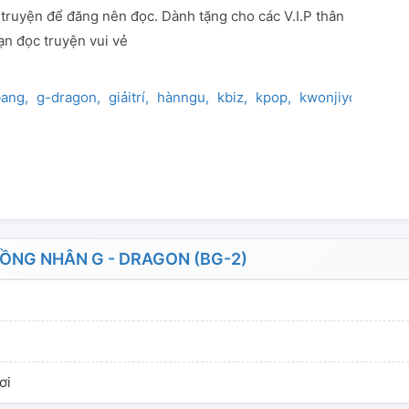
truyện để đăng nên đọc. Dành tặng cho các V.I.P thân
ạn đọc truyện vui vẻ
bang
g-dragon
giảitrí
hànngu
kbiz
kpop
kwonjiyong
ngo
NG NHÂN G - DRAGON (BG-2)
ơi