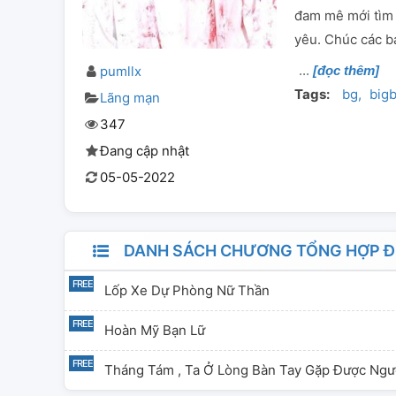
đam mê mới tìm 
yêu. Chúc các b
pumllx
[đọc thêm]
Tags:
bg
big
Lãng mạn
347
Đang cập nhật
05-05-2022
DANH SÁCH CHƯƠNG TỔNG HỢP ĐỒ
Lốp Xe Dự Phòng Nữ Thần
Hoàn Mỹ Bạn Lữ
Tháng Tám , Ta Ở Lòng Bàn Tay Gặp Được Ngư