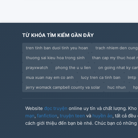
TỪ KHÓA TÌM KIẾM GẦN ĐÂY
tren tinh ban duoi tinh yeu hoan
trach nhiem den cung
thuong sai kieu hoa trong sinh
than cap my thuc hoat n
prayxwatch
phong the u u lien
on going nhat ky ca
mua xuan nay em co anh
lucy tren ca tinh ban
lmtp
jerry womack campbell county va solar
huc nhun
hp
Website
đọc truyện
online uy tín và chất lượng. Kh
mạn
,
fanfiction
,
truyện teen
và
huyền ảo
, tất cả đề
cách giới thiệu đến bạn bè nhé. Chúc bạn có những g