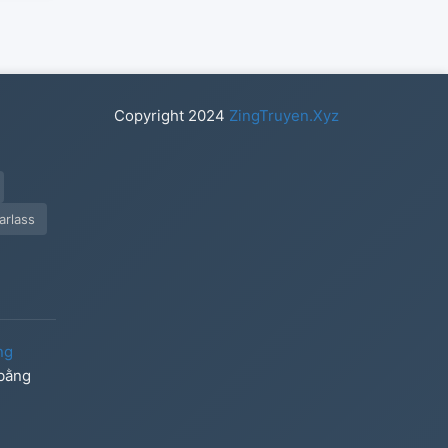
Copyright
2024
ZingTruyen.Xyz
rlass
ng
 bằng