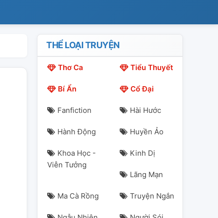
THỂ LOẠI TRUYỆN
Thơ Ca
Tiểu Thuyết
Bí Ẩn
Cổ Đại
Fanfiction
Hài Hước
Hành Động
Huyền Ảo
Khoa Học -
Kinh Dị
Viễn Tưởng
Lãng Mạn
Ma Cà Rồng
Truyện Ngắn
Ngẫu Nhiên
Người Sói