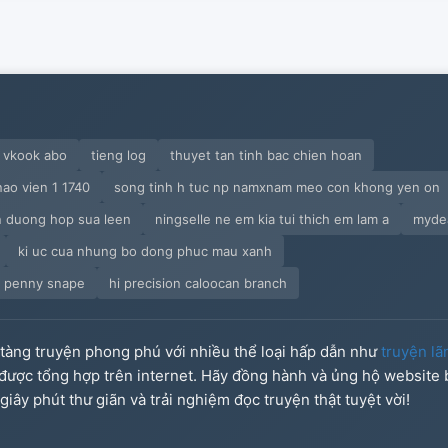
 vkook abo
tieng log
thuyet tan tinh bac chien hoan
ao vien 1 1740
song tinh h tuc np namxnam meo con khong yen on
n duong hop sua leen
ningselle ne em kia tui thich em lam a
mydea
ki uc cua nhung bo dong phuc mau xanh
 penny snape
hi precision caloocan branch
o tàng truyện phong phú với nhiều thể loại hấp dẫn như
truyện lã
u được tổng hợp trên internet. Hãy đồng hành và ủng hộ website
iây phút thư giãn và trải nghiệm đọc truyện thật tuyệt vời!