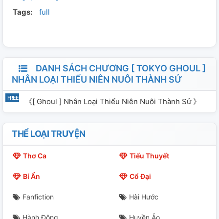
Tags:
full
dung nhãn mác: Thiếu niên mạn nguyên hướng về kiếp
trước kiếp này hiện đại không tưởng Tìm tòi then chốt
tự: Nhân vật chính: A Kim, Kaneki Ken ┃ vai phụ: Các loại
ghoul, các loại nhân loại... ┃ cái khác: Tokyo ghoul,
Kaneki Ken, song Ken
DANH SÁCH CHƯƠNG [ TOKYO GHOUL ]
NHÂN LOẠI THIẾU NIÊN NUÔI THÀNH SỬ
《[ Ghoul ] Nhân Loại Thiếu Niên Nuôi Thành Sử 》
THỂ LOẠI TRUYỆN
Thơ Ca
Tiểu Thuyết
Bí Ẩn
Cổ Đại
Fanfiction
Hài Hước
Hành Động
Huyền Ảo