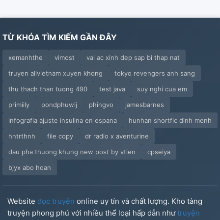
TỪ KHÓA TÌM KIẾM GẦN ĐÂY
xemanhthe
vimost
vai ac xinh dep sap bi thap nat
truyen allvietnam xuyen khong
tokyo revengers anh sang
thu thach than tuong 490
test java
suy nghi cua em
primiily
pondphuwij
phingvo
jamesbarnes
infografia ajuste insulina en espana
hunhan shortfic dinh menh
hntrthnh
file copy
dr radio x aventurine
dau pha thuong khung new post by vtien
cpseiya
bjyx abo hoan
Website
đọc truyện
online uy tín và chất lượng. Kho tàng
truyện phong phú với nhiều thể loại hấp dẫn như
truyện