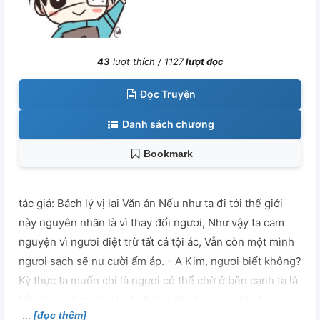
43
lượt thích /
1127
lượt đọc
Đọc Truyện
Danh sách chương
Bookmark
tác giả: Bách lý vị lai Văn án Nếu như ta đi tới thế giới
này nguyên nhân là vì thay đổi ngươi, Như vậy ta cam
nguyện vì ngươi diệt trừ tất cả tội ác, Vẫn còn một mình
ngươi sạch sẽ nụ cười ấm áp. - A Kim, ngươi biết không?
Kỳ thực ta muốn chỉ là ngươi có thể chờ ở bên cạnh ta là
tốt rồi a. - Kaneki, ta sẽ không để cho ngươi lặp lại quá
[đọc thêm]
khứ của ta. *** CP song Ken, lôi người chớ nhập. Nội