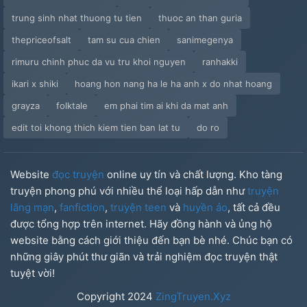
trung sinh nhat thuong tu tien
thuoc an than guria
thepriceofsalt
tam su cua chien
sanimegenya
rimuru chinh phuc da vu tru khoi nguyen
ranhakki
ikari x shiki
hoang hon nang ha le ha anh x do nhat hoang
grayza
folktale
em phai tim ai khi da mat anh
edit toi khong thich kiem tien ban lat tu
do ro
Website
đọc truyện
online uy tín và chất lượng. Kho tàng
truyện phong phú với nhiều thể loại hấp dẫn như
truyện
lãng mạn
,
fanfiction
,
truyện teen
và
huyền ảo
, tất cả đều
được tổng hợp trên internet. Hãy đồng hành và ủng hộ
website bằng cách giới thiệu đến bạn bè nhé. Chúc bạn có
những giây phút thư giãn và trải nghiệm đọc truyện thật
tuyệt vời!
Copyright
2024
ZingTruyen.Xyz