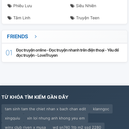
Phiêu Lưu
Siêu Nhiên
Tâm Linh
Truyện Teen
FRIENDS
Đọc truyện online - Đọc truyện nhanh trên điện thoại - Yêu để
đọc truyện - LoveTruyen
TỪ KHÓA TÌM KIẾM GẦN ĐÂY
tam sinh tam the chiet nhan x bach chan edit
klanngoc
xingquiu
xin loi nhung anh khong yeu em
winx club riven x musa
wd sn740 1tb m2 ssd 2280