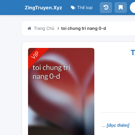
ZingTruyen.Xyz
Thể loại
Trang Chủ
toi chung tri nang 0-d
T
[đọc thêm]