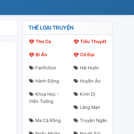
THỂ LOẠI TRUYỆN
Thơ Ca
Tiểu Thuyết
Bí Ẩn
Cổ Đại
Fanfiction
Hài Hước
Hành Động
Huyền Ảo
Khoa Học -
Kinh Dị
Viễn Tưởng
Lãng Mạn
Ma Cà Rồng
Truyện Ngắn
Ngẫu Nhiên
Người Sói