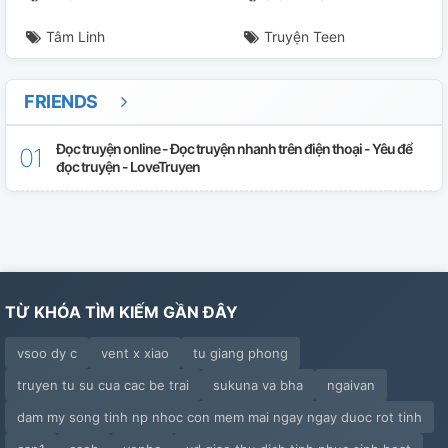
Tâm Linh
Truyện Teen
FRIENDS
Đọc truyện online - Đọc truyện nhanh trên điện thoại - Yêu để
đọc truyện - LoveTruyen
TỪ KHÓA TÌM KIẾM GẦN ĐÂY
vsoo dy c
vent x xiao
tu giang phong
truyen tu su cua cac be trai
sukuna va bha
ngaivan
dam my song tinh np nhoc con mem mai ngay ngay duoc rot tinh