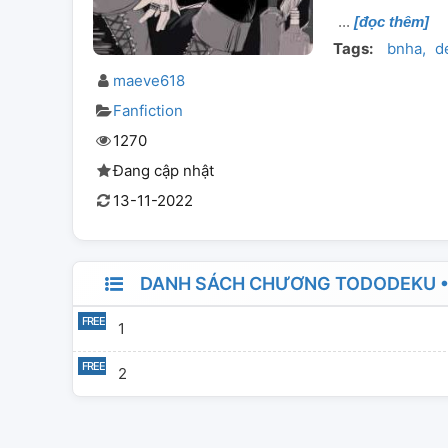
[đọc thêm]
Tags:
bnha
d
maeve618
Fanfiction
1270
Đang cập nhật
13-11-2022
DANH SÁCH CHƯƠNG TODODEKU •
1
2