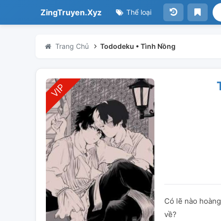
ZingTruyen.Xyz
Thể loại
Trang Chủ
Tododeku • Tình Nồng
Có lẽ nào hoàng
về?