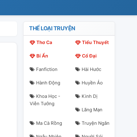
THỂ LOẠI TRUYỆN
Thơ Ca
Tiểu Thuyết
Bí Ẩn
Cổ Đại
Fanfiction
Hài Hước
Hành Động
Huyền Ảo
Khoa Học -
Kinh Dị
Viễn Tưởng
Lãng Mạn
Ma Cà Rồng
Truyện Ngắn
Ngẫu Nhiên
Người Sói