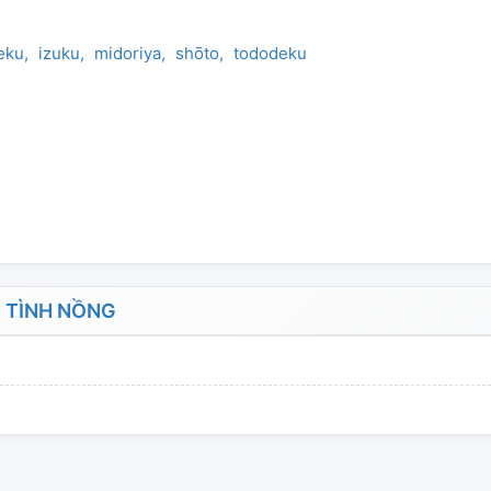
eku
izuku
midoriya
shōto
tododeku
 TÌNH NỒNG