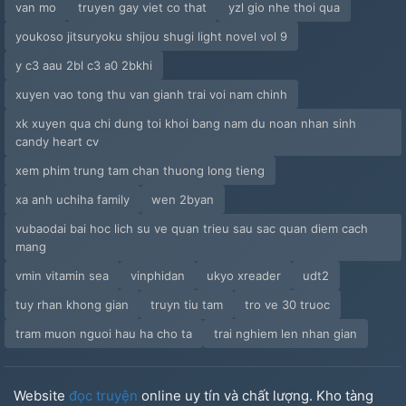
van mo
truyen gay viet co that
yzl gio nhe thoi qua
youkoso jitsuryoku shijou shugi light novel vol 9
y c3 aau 2bl c3 a0 2bkhi
xuyen vao tong thu van gianh trai voi nam chinh
xk xuyen qua chi dung toi khoi bang nam du noan nhan sinh
candy heart cv
xem phim trung tam chan thuong long tieng
xa anh uchiha family
wen 2byan
vubaodai bai hoc lich su ve quan trieu sau sac quan diem cach
mang
vmin vitamin sea
vinphidan
ukyo xreader
udt2
tuy rhan khong gian
truyn tiu tam
tro ve 30 truoc
tram muon nguoi hau ha cho ta
trai nghiem len nhan gian
Website
đọc truyện
online uy tín và chất lượng. Kho tàng