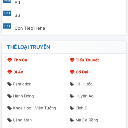
Ad
36
Con Tiep Hehe
THỂ LOẠI TRUYỆN
Thơ Ca
Tiểu Thuyết
Bí Ẩn
Cổ Đại
Fanfiction
Hài Hước
Hành Động
Huyền Ảo
Khoa Học - Viễn Tưởng
Kinh Dị
Lãng Mạn
Ma Cà Rồng