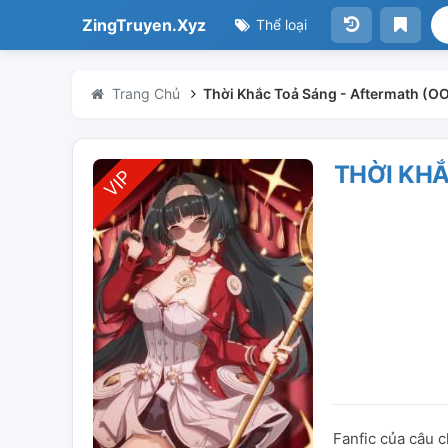
ZingTruyen.Xyz
Thể loại
Trang Chủ
Thời Khắc Toả Sáng - Aftermath (
THỜI KHẮ
Fanfic của câu 