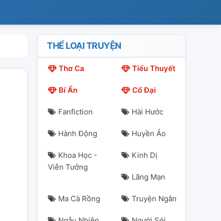
THỂ LOẠI TRUYỆN
Thơ Ca
Tiểu Thuyết
Bí Ẩn
Cổ Đại
Fanfiction
Hài Hước
Hành Động
Huyền Ảo
Khoa Học -
Kinh Dị
Viễn Tưởng
Lãng Mạn
Ma Cà Rồng
Truyện Ngắn
Ngẫu Nhiên
Người Sói