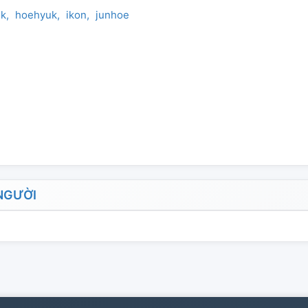
uk
hoehyuk
ikon
junhoe
NGƯỜI