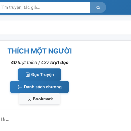
THÍCH MỘT NGƯỜI
40
lượt thích /
437
lượt đọc
Đọc Truyện
Danh sách chương
Bookmark
à ...