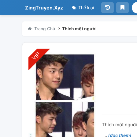
ZingTruyen.Xyz
Thể loại
Trang Chủ
Thích một người
Thích một người l
[đọc thêm]