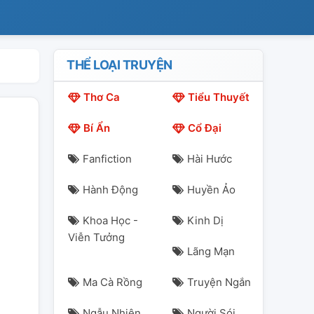
THỂ LOẠI TRUYỆN
Thơ Ca
Tiểu Thuyết
Bí Ẩn
Cổ Đại
Fanfiction
Hài Hước
Hành Động
Huyền Ảo
Khoa Học -
Kinh Dị
Viễn Tưởng
Lãng Mạn
Ma Cà Rồng
Truyện Ngắn
Ngẫu Nhiên
Người Sói