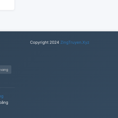
Copyright
2024
ZingTruyen.Xyz
nvang
ng
 bằng