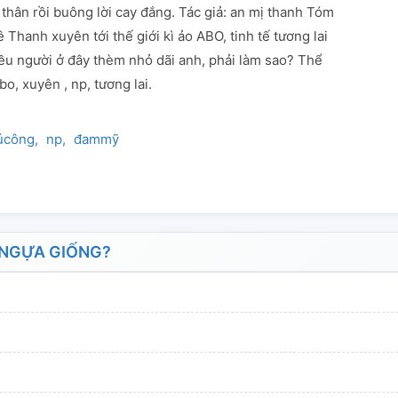
thân rồi buông lời cay đắng. Tác giả: an mị thanh Tóm
ê Thanh xuyên tới thế giới kì ảo ABO, tinh tế tương lai
iều người ở đây thèm nhỏ dãi anh, phải làm sao? Thể
bo, xuyên , np, tương lai.
ủcông
np
đammỹ
 NGỰA GIỐNG?