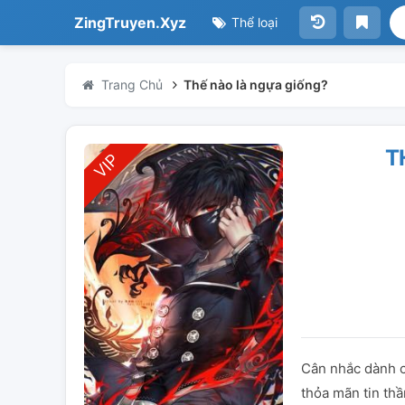
ZingTruyen.Xyz
Thể loại
Trang Chủ
Thế nào là ngựa giống?
T
Cân nhắc dành ch
thỏa mãn tin thầ