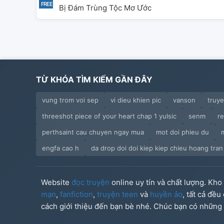
Bị Đám Trùng Tộc Mơ Ước
TỪ KHÓA TÌM KIẾM GẦN ĐÂY
vung trom voi sep
vi dieu khien pic
vanson
truy
threeshot piece of your heart chap 1 yulsic
senm
r
perthsaint cau chuyen ngay mua
mot doi phieu du
engfa cao h
da drop doi doi kiep kiep chieu hoang tra
Website
đọc truyện
online uy tín và chất lượng. Kh
mạn
,
fanfiction
,
truyện teen
và
huyền ảo
, tất cả đề
cách giới thiệu đến bạn bè nhé. Chúc bạn có những g