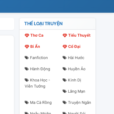
THỂ LOẠI TRUYỆN
Thơ Ca
Tiểu Thuyết
Bí Ẩn
Cổ Đại
Fanfiction
Hài Hước
Hành Động
Huyền Ảo
Khoa Học -
Kinh Dị
Viễn Tưởng
Lãng Mạn
Ma Cà Rồng
Truyện Ngắn
Ngẫu Nhiên
Người Sói