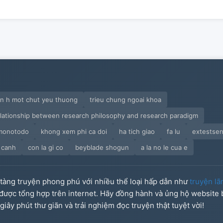
en h mot chut yeu thuong
trieu chung ngoai khoa
elationship between research philosophy and research paradigm
monotodo
khong xem phi ca doi
ha tich giao
fa lu
extestse
n canh
con la gi co
beyblade shogun
a la no le cua e
o tàng truyện phong phú với nhiều thể loại hấp dẫn như
truyện lã
u được tổng hợp trên internet. Hãy đồng hành và ủng hộ website
iây phút thư giãn và trải nghiệm đọc truyện thật tuyệt vời!