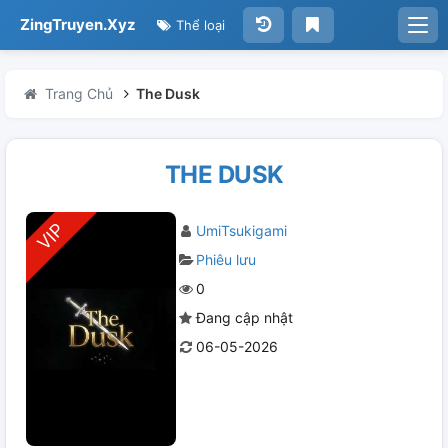
ZingTruyen.Xyz
Thể loại
Trang Chủ
The Dusk
THE DUSK
UmiTsukigami
Phiêu lưu
0
Đang cập nhật
06-05-2026