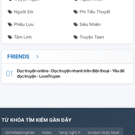
Người Sói
Phi Tiểu Thuyết
Phiêu Lưu
Siêu Nhiên
Tâm Linh
Truyện Teen
FRIENDS
Đọc truyện online - Đọc truyện nhanh trên điện thoại - Yêu để
đọc truyện - LoveTruyen
TỪ KHÓA TÌM KIẾM GẦN ĐÂY
xichdiadunghao
vizeu
tang nghi h
soojun tedy bear