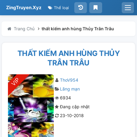
ZingTruyen.Xyz
Thể loại
Trang Chủ
thất kiếm anh hùng Thủy Trân Trâu
THẤT KIẾM ANH HÙNG THỦY
TRÂN TRÂU
ThoV954
Lãng mạn
6934
Đang cập nhật
23-10-2018