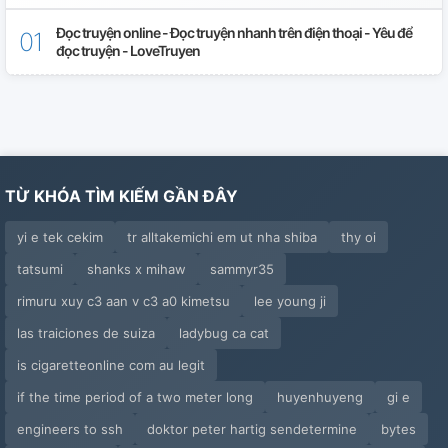
Cháp 31
Đọc truyện online - Đọc truyện nhanh trên điện thoại - Yêu để
đọc truyện - LoveTruyen
Cháp 32
Xin Lỗi
Cháp 33
TỪ KHÓA TÌM KIẾM GẦN ĐÂY
yi e tek cekim
tr alltakemichi em ut nha shiba
thy oi
tatsumi
shanks x mihaw
sammyr35
rimuru xuy c3 aan v c3 a0 kimetsu
lee young ji
las traiciones de suiza
ladybug ca cat
is cigaretteonline com au legit
if the time period of a two meter long
huyenhuyeng
gi e
engineers to ssh
doktor peter hartig sendetermine
bytes