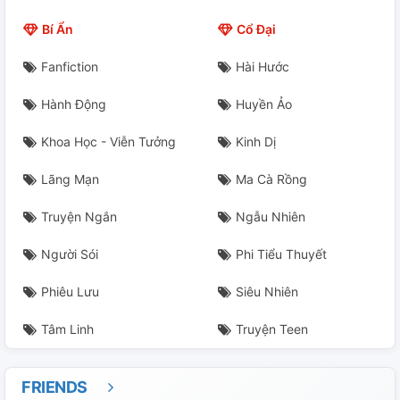
Cháp 22
Bí Ẩn
Cổ Đại
Cháp 23
Fanfiction
Hài Hước
Cháp 24
Hành Động
Huyền Ảo
Cháp 25
Khoa Học - Viễn Tưởng
Kinh Dị
Cháp 26
Lãng Mạn
Ma Cà Rồng
Phần 27
Truyện Ngắn
Ngẫu Nhiên
Cháp 28
Người Sói
Phi Tiểu Thuyết
Phiêu Lưu
Siêu Nhiên
Cháp 29
Tâm Linh
Truyện Teen
Cháp 30
Cáo Lỗi
FRIENDS