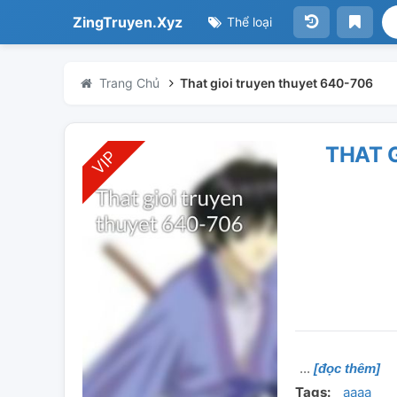
ZingTruyen.Xyz
Thể loại
Trang Chủ
That gioi truyen thuyet 640-706
THAT 
[đọc thêm]
Tags:
aaaa