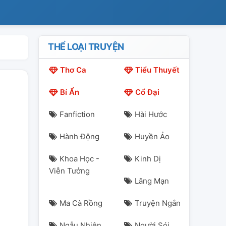
THỂ LOẠI TRUYỆN
Thơ Ca
Tiểu Thuyết
Bí Ẩn
Cổ Đại
Fanfiction
Hài Hước
Hành Động
Huyền Ảo
Khoa Học -
Kinh Dị
Viễn Tưởng
Lãng Mạn
Ma Cà Rồng
Truyện Ngắn
Ngẫu Nhiên
Người Sói