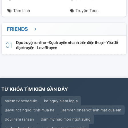
Tâm Linh
Truyện Teen
FRIENDS
Đọc truyện online - Đọc truyện nhanh trên điện thoại - Yêu để
đọc truyện - LoveTruyen
TỪ KHÓA TÌM KIẾM GẦN ĐÂY
salem tv schedule
ke nguy hiem lop a
jaeyu nct nguoi tinh mua he
jaemren oneshot anh mat cua em
doujinshi ransan
dam my hao mon ngot sung