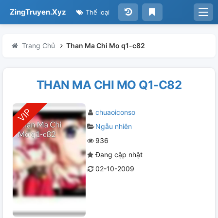
ZingTruyen.Xyz
Thể loại
Trang Chủ
Than Ma Chi Mo q1-c82
THAN MA CHI MO Q1-C82
chuaoiconso
Ngẫu nhiên
936
Đang cập nhật
02-10-2009