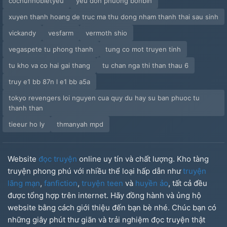
cochunhobietyeu
yeu don phuong bonbin
xuyen thanh hoang de truc ma thu dong nham thanh thai sau sinh
vickandy
vesfarm
vermoth shio
vegaspete tu phong thanh
tung co mot truyen tinh
tu kho va co hai gai thang
tu chan nga thi than thau 6
truy e1 bb 87n l e1 bb a5a
tokyo revengers loi nguyen cua quy du hay su ban phuoc tu
thanh than
tieeur ho ly
thmanyah mpd
Website
đọc truyện
online uy tín và chất lượng. Kho tàng
truyện phong phú với nhiều thể loại hấp dẫn như
truyện
lãng mạn
,
fanfiction
,
truyện teen
và
huyền ảo
, tất cả đều
được tổng hợp trên internet. Hãy đồng hành và ủng hộ
website bằng cách giới thiệu đến bạn bè nhé. Chúc bạn có
những giây phút thư giãn và trải nghiệm đọc truyện thật