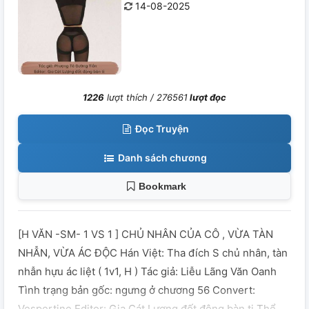
14-08-2025
1226
lượt thích /
276561
lượt đọc
Đọc Truyện
Danh sách chương
Bookmark
[H VĂN -SM- 1 VS 1 ] CHỦ NHÂN CỦA CÔ , VỪA TÀN
NHẪN, VỪA ÁC ĐỘC Hán Việt: Tha đích S chủ nhân, tàn
nhẫn hựu ác liệt ( 1v1, H ) Tác giả: Liễu Lãng Văn Oanh
Tình trạng bản gốc: ngưng ở chương 56 Convert:
Vespertine Editor: Gia Cát Lượng đốt động bàn ti Thể