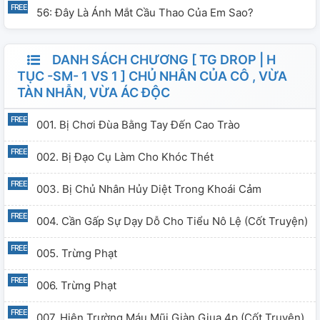
xuyên cho chủ nhân leo cây. Chủ nhân bắt đầu bất mãn,
56: Đây Là Ánh Mắt Cầu Thao Của Em Sao?
và cô bắt đầu phải chịu những hậu quả thảm khốc. 1v1,
truyện thịt văn ngôn tình nhẹ nhàng, ngọt ngào. Nam
DANH SÁCH CHƯƠNG [ TG DROP | H
chính bá đạo, ngang ngược, chiếm hữu mạnh, phúc hắc,
TỤC -SM- 1 VS 1 ] CHỦ NHÂN CỦA CÔ , VỪA
độc ác, sống tùy hứng... Nữ chính bị hắn nắm thóp, từ
TÀN NHẪN, VỪA ÁC ĐỘC
trên giường đến dưới giường, hoàn toàn không phải là
đối thủ. -------------------- 1v1, sau khi gặp nam chính,
001. Bị Chơi Đùa Bằng Tay Đến Cao Trào
nữ chính chỉ
002. Bị Đạo Cụ Làm Cho Khóc Thét
003. Bị Chủ Nhân Hủy Diệt Trong Khoái Cảm
004. Cần Gấp Sự Dạy Dỗ Cho Tiểu Nô Lệ (cốt Truyện)
005. Trừng Phạt
006. Trừng Phạt
007. Hiện Trường Máu Mũi Giàn Giụa 4p (cốt Truyện)