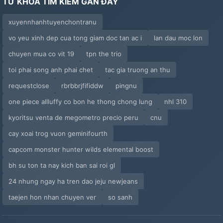
TỪ KHÓA TÌM KIẾM GẦN ĐÂY
36: Trò Chơi Trong Rạp Chiếu Phim
xuyennhanhtuyenchontranu
37: Chủ Nhân Xấu Xa
vo yeu xinh dep cua tong giam doc tan ac i
lan dau moc lon
chuyen mua co vit 19
tpn the trio
38: Chiếc Đai Trinh Tiết
toi phai song anh phai chet
tac gia truong an thu
39: Đừng Quên Mày Chỉ Là Một Con Chó Cái (cốt
requestclose
rbrbbrjfifiddw
pingnu
Truyện)
one piece allluffy co bon he thong chong lung
nhl 310
40: Dụng Cụ Điện Rung Tàn Khốc
kyoritsu venta de megometro precio peru
cnu
cay xoai trog vuon geminifourth
41: Bàn Luận Về Cách Dạy Dỗ Nô Nam (cốt Truyện)
capcom monster hunter wilds elemental boost
42: Chủ Nhân Nguy Hiểm
bh su ton ta nay kich ban sai roi gl
24 nhung ngay ha tren dao jeju newjeans
43: Dùng Cơm Xong Thì Dùng Em
taejen hon nhan chuyen ver
so sanh
44: Khiển Trách