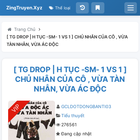
ZingTruyen.Xyz
Thể loại
Trang Chủ
[ TG DROP | H TỤC -SM- 1 VS 1 ] CHỦ NHÂN CỦA CÔ , VỪA
TÀN NHẪN, VỪA ÁC ĐỘC
[ TG DROP | H TỤC -SM- 1 VS 1 ]
CHỦ NHÂN CỦA CÔ , VỪA TÀN
NHẪN, VỪA ÁC ĐỘC
GCLDOTDONGBANTI03
Tiểu thuyết
276561
Đang cập nhật