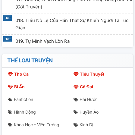
(cốt Truyện)
018. Tiểu Nô Lệ Của Hắn Thật Sự Khiến Người Ta Tức
Giận
019. Tự Mình Vạch Lồn Ra
20: Thưởng Thức Lồn
THỂ LOẠI TRUYỆN
21: "Ai Có Thể Cho Em Cao Trào?"
Thơ Ca
Tiểu Thuyết
22: Người Chủ Nhân Khác Biệt
Bí Ẩn
Cổ Đại
23: Ý Xấu
Fanfiction
Hài Hước
24: Chính Thức Nhận Nô
Hành Động
Huyền Ảo
25: Xỏ Khuyên V...ú
Khoa Học - Viễn Tưởng
Kinh Dị