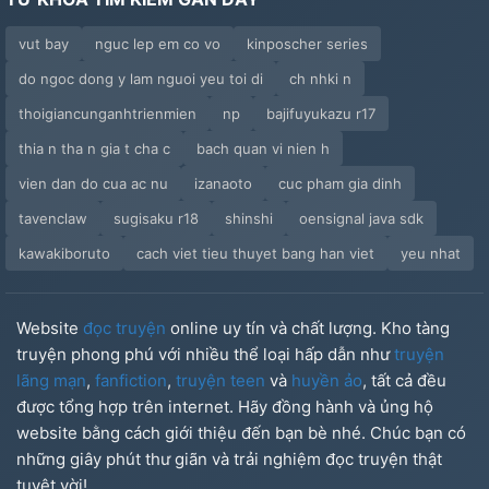
vut bay
nguc lep em co vo
kinposcher series
do ngoc dong y lam nguoi yeu toi di
ch nhki n
thoigiancunganhtrienmien
np
bajifuyukazu r17
thia n tha n gia t cha c
bach quan vi nien h
vien dan do cua ac nu
izanaoto
cuc pham gia dinh
tavenclaw
sugisaku r18
shinshi
oensignal java sdk
kawakiboruto
cach viet tieu thuyet bang han viet
yeu nhat
Website
đọc truyện
online uy tín và chất lượng. Kho tàng
truyện phong phú với nhiều thể loại hấp dẫn như
truyện
lãng mạn
,
fanfiction
,
truyện teen
và
huyền ảo
, tất cả đều
được tổng hợp trên internet. Hãy đồng hành và ủng hộ
website bằng cách giới thiệu đến bạn bè nhé. Chúc bạn có
những giây phút thư giãn và trải nghiệm đọc truyện thật
tuyệt vời!