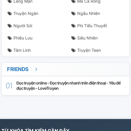
Lãng Mạn
Ma Cà Rồng
Truyện Ngắn
Ngẫu Nhiên
Người Sói
Phi Tiểu Thuyết
Phiêu Lưu
Siêu Nhiên
Tâm Linh
Truyện Teen
FRIENDS
Đọc truyện online - Đọc truyện nhanh trên điện thoại - Yêu để
đọc truyện - LoveTruyen
TỪ KHÓA TÌM KIẾM GẦN ĐÂY