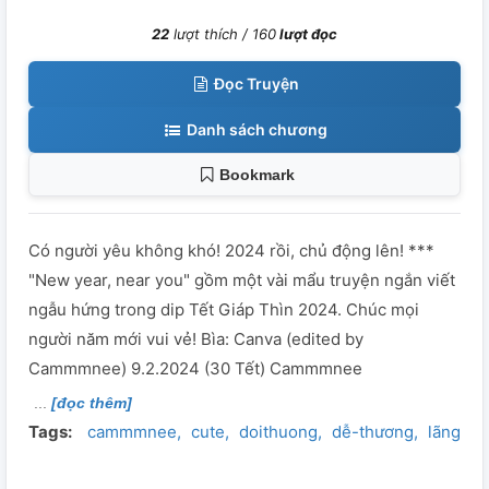
22
lượt thích /
160
lượt đọc
Đọc Truyện
Danh sách chương
Bookmark
Có người yêu không khó! 2024 rồi, chủ động lên! ***
"New year, near you" gồm một vài mẩu truyện ngắn viết
ngẫu hứng trong dip Tết Giáp Thìn 2024. Chúc mọi
người năm mới vui vẻ! Bìa: Canva (edited by
Cammmnee) 9.2.2024 (30 Tết) Cammmnee
[đọc thêm]
Tags:
cammmnee
cute
doithuong
dễ-thương
lãng-m