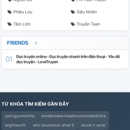
Phiêu Lưu
Siêu Nhiên
Tâm Linh
Truyện Teen
FRIENDS
Đọc truyện online - Đọc truyện nhanh trên điện thoại - Yêu để
đọc truyện - LoveTruyen
TỪ KHÓA TÌM KIẾM GẦN ĐÂY
yeongyumotnha
windbreakerniisatorucomotkedoitra
wightworth
whc beomseok what if
vkook h serie