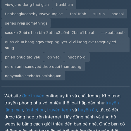
viewjune dong thoi gian
trankham
tinhbangiuadaehyunvayoungjae
thai trinh
su rua
soosol
series ryeji somethings
sasuke 2bbi e1 ba bfn 2bth c3 a0nh 2bn e1 bb af
sakuatsuaob
quan chua hang ngay thap nguyet vi vi luong cvt tamquay cd
sung
phien phuc tao yeu
op yaoi
nuot no di
noren anh samoyed theo duoi than tuong
ngaymaitoisechetcuaminhquan
Website
đọc truyện
online uy tín và chất lượng. Kho tàng
truyện phong phú với nhiều thể loại hấp dẫn như
truyện
lãng mạn
,
fanfiction
,
truyện teen
và
huyền ảo
, tất cả đều
được tổng hợp trên internet. Hãy đồng hành và ủng hộ
website bằng cách giới thiệu đến bạn bè nhé. Chúc bạn có
những giây phút thư giãn và trải nghiệm đọc truyện thật