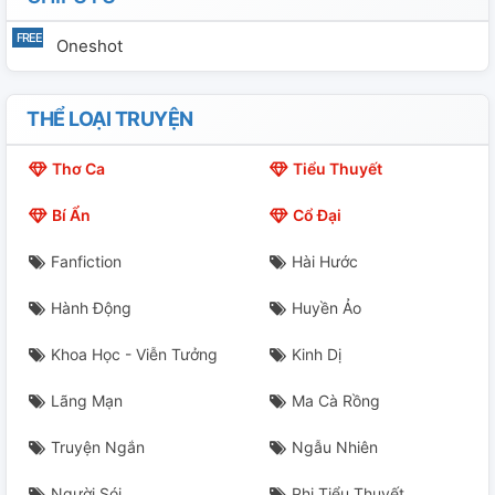
Oneshot
THỂ LOẠI TRUYỆN
Thơ Ca
Tiểu Thuyết
Bí Ẩn
Cổ Đại
Fanfiction
Hài Hước
Hành Động
Huyền Ảo
Khoa Học - Viễn Tưởng
Kinh Dị
Lãng Mạn
Ma Cà Rồng
Truyện Ngắn
Ngẫu Nhiên
Người Sói
Phi Tiểu Thuyết