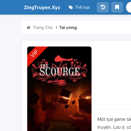
ZingTruyen.Xyz
Thể loại
Trang Chủ
Tai ương
Một tựa game tá
truyện. Lưu ý: c