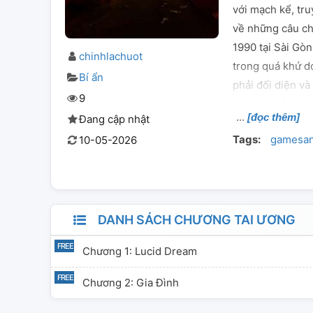
với mạch kể, tr
về những câu ch
1990 tại Sài Gòn
chinhlachuot
trong quá khứ do
Bí ẩn
phải đối diện và
9
Những bí ẩn xoa
[đọc thêm]
Đang cập nhật
gái đều ra đi mộ
Tags:
gamesan
10-05-2026
để tìm hiểu nguy
sự kiện bí ẩn x
bước trong giấc
mình.
DANH SÁCH CHƯƠNG TAI ƯƠNG
Chương 1: Lucid Dream
Chương 2: Gia Đình