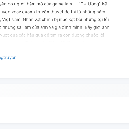
uyện do người hâm mộ của game làm .... "Tai Ương" kể
uyện xoay quanh truyền thuyết đô thị từ những năm
, Việt Nam. Nhân vật chính bị mắc kẹt bởi những tội lỗi
 những sai lầm của anh và gia đình mình. Bây giờ, anh
 vượt qua các hậu quả để tìm ra con đường chuộc lỗi
y quanh gia đình của Lê Đặng Nhật Huy. Ba, mẹ, em
t cách đột ngột khiến cho Huy phải tìm tới một bà Đồng
gtruyen
ên do. Mọi thứ đều trở nên bất bình thường, hàng loạt
uất hiện trong suốt cuộc sống của Huy. Từng bước từng
 mơ Huy khám phá ra được nhiều sự thật về gia đình