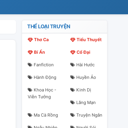
THỂ LOẠI TRUYỆN
Thơ Ca
Tiểu Thuyết
Bí Ẩn
Cổ Đại
Fanfiction
Hài Hước
Hành Động
Huyền Ảo
Khoa Học -
Kinh Dị
Viễn Tưởng
Lãng Mạn
Ma Cà Rồng
Truyện Ngắn
Ngẫu Nhiên
Người Sói