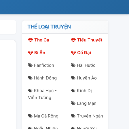
THỂ LOẠI TRUYỆN
Thơ Ca
Tiểu Thuyết
Bí Ẩn
Cổ Đại
Fanfiction
Hài Hước
Hành Động
Huyền Ảo
Khoa Học -
Kinh Dị
Viễn Tưởng
Lãng Mạn
Ma Cà Rồng
Truyện Ngắn
Ngẫu Nhiên
Người Sói