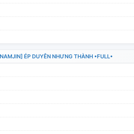
phim Việt Nam, nếu vô tình thấy trùng lặp thì cho mình
 sẽ khắc phục. Vì mình mới viết nên mong mọi người cứ
o. Xin cảm ơn các bạn rất nhiều]
•••••••••••••••••••• Hoàn: thứ ba, ngày 7 tháng 9
NAMJIN] ÉP DUYÊN NHƯNG THÀNH •FULL•