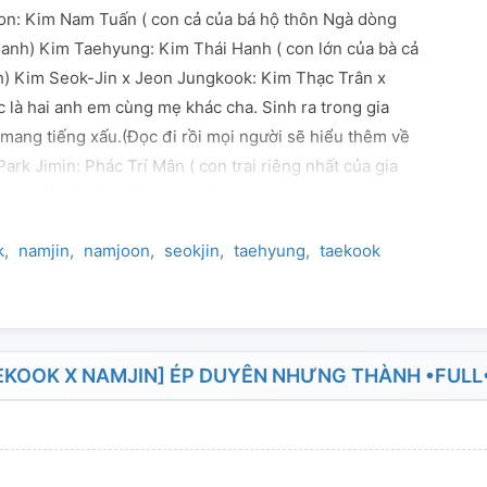
n: Kim Nam Tuấn ( con cả của bá hộ thôn Ngà dòng
Hanh) Kim Taehyung: Kim Thái Hanh ( con lớn của bà cả
h) Kim Seok-Jin x Jeon Jungkook: Kim Thạc Trân x
 là hai anh em cùng mẹ khác cha. Sinh ra trong gia
mang tiếng xấu.(Đọc đi rồi mọi người sẽ hiểu thêm về
 Park Jimin: Phác Trí Mân ( con trai riêng nhất của gia
 bán vải vóc) Kim Bình: bá hộ thôn Ngà. Lưu Khánh: vợ
Ngà. Kim Đoàn: bá hộ thôn Trạch. Nguyễn Diệu: vợ cả
k
namjin
namjoon
seokjin
taehyung
taekook
Trạch Hồ Thanh Kim: mẹ của Thạc Trân và Chính Quốc.
: ba của Điền Chính Quốc. Phác Chí Hưng: ba của Phác
-------------------------------------------------------
ột số nhân vật phụ khác mình không ghi rõ nhưng sau
sung ạ^^ mọi người thông cảm cho mình nha:3 Mình
EKOOK X NAMJIN] ÉP DUYÊN NHƯNG THÀNH •FULL
người phải đợi lâu nên mỗi ngày mình sẽ up 1 hoặc 2
ười^^ Lưu ý: Những hình ảnh minh hoạ cho truyện
erest. [ Truyện này mình lấy cảm hứng từ những bộ