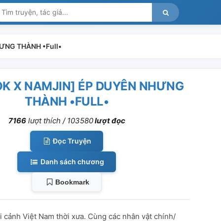
ƯNG THÀNH •Full•
K X NAMJIN] ÉP DUYÊN NHƯNG
THÀNH •FULL•
7166
lượt thích /
103580
lượt đọc
Đọc Truyện
Danh sách chương
Bookmark
 cảnh Việt Nam thời xưa. Cùng các nhân vật chính/