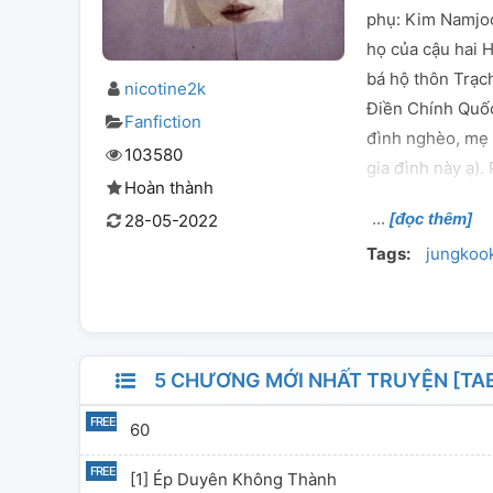
phụ: Kim Namjoo
họ của cậu hai 
bá hộ thôn Trạc
nicotine2k
Điền Chính Quốc
Fanfiction
đình nghèo, mẹ 
103580
gia đình này ạ).
Hoàn thành
đình thương gia
[đọc thêm]
28-05-2022
của bá hộ thôn 
Tags:
jungkoo
của bá hộ thôn 
Điền Trịnh Thạc
Trí Mân. -------
---------- Có m
này mình sẽ bổ 
5 CHƯƠNG MỚI NHẤT TRUYỆN [TA
không muốn mọi 
60
chap nha mọi ng
được lấy từ pint
[1] Ép Duyên Không Thành