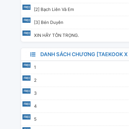
truyện và có cả 
xin lỗi ạ^^ mình
[2] Bạch Liên Và Em
mạnh dạn chỉ bả
[3] Bén Duyên
•••••••••••••••
năm 2021.
XIN HÃY TÔN TRỌNG.
DANH SÁCH CHƯƠNG [TAEKOOK X 
1
2
3
4
5