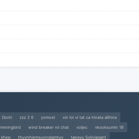
 2bchi
zzz 2 6
yomost
xin loi vi tat ca hinata allhina
mmningbird
wind breaker nii chat
voljec
vkooksumin 18
 khep
thuynhiemsuonglamtuy
taegyu 5oliviagant