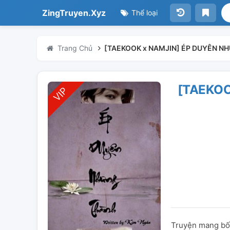
ZingTruyen.Xyz
Thể loại
Trang Chủ
[TAEKOOK x NAMJIN] ÉP DUYÊN NH
[TAEKOO
Truyện mang bối