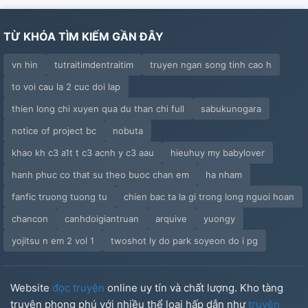
TỪ KHÓA TÌM KIẾM GẦN ĐÂY
vn hin
tutraitimdentraitim
truyen ngan song tinh cao h
to voi cau la 2 cuc doi lap
thien long chi xuyen qua du than chi full
sabukunogara
notice of project bc
nobuta
khao kh c3 a1t t c3 acnh y c3 aau
hieuhuy my babylover
hanh phuc co that su theo buoc chan em
ha nham
fanfic truong tuong tu
chien bac ta la gi trong long nguoi hoan
chancon
canhdoigiantruan
arquive
yuongy
yojitsu n em 2 vol 1
twoshot ly do park soyeon do i pg
Website
đọc truyện
online uy tín và chất lượng. Kho tàng
truyện phong phú với nhiều thể loại hấp dẫn như
truyện