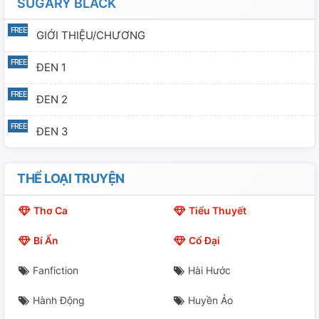
SUGARY BLACK
GIỚI THIỆU/CHƯƠNG
ĐEN 1
ĐEN 2
ĐEN 3
THỂ LOẠI TRUYỆN
Thơ Ca
Tiểu Thuyết
Bí Ẩn
Cổ Đại
Fanfiction
Hài Hước
Hành Động
Huyền Ảo