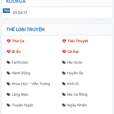
KOOKGA
01.04.17
THỂ LOẠI TRUYỆN
Thơ Ca
Tiểu Thuyết
Bí Ẩn
Cổ Đại
Fanfiction
Hài Hước
Hành Động
Huyền Ảo
Khoa Học - Viễn Tưởng
Kinh Dị
Lãng Mạn
Ma Cà Rồng
Truyện Ngắn
Ngẫu Nhiên