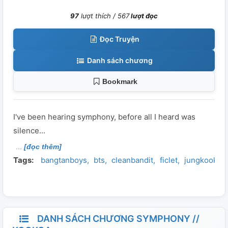
97
lượt thích /
567
lượt đọc
Đọc Truyện
Danh sách chương
Bookmark
I've been hearing symphony, before all I heard was
silence...
[đọc thêm]
Tags:
bangtanboys
bts
cleanbandit
ficlet
jungkook
DANH SÁCH CHƯƠNG SYMPHONY //