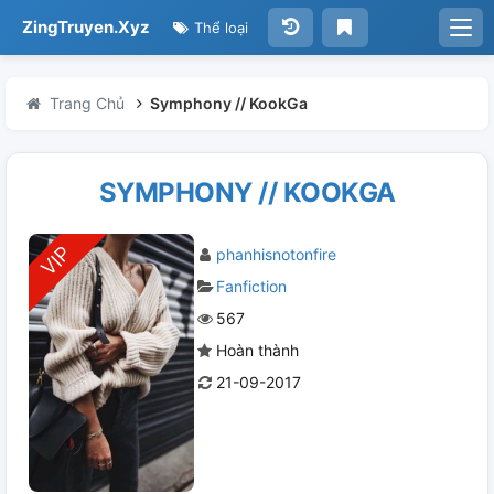
ZingTruyen.Xyz
Thể loại
Trang Chủ
Symphony // KookGa
SYMPHONY // KOOKGA
phanhisnotonfire
Fanfiction
567
Hoàn thành
21-09-2017