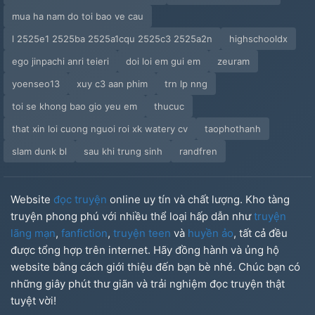
mua ha nam do toi bao ve cau
l 2525e1 2525ba 2525a1cqu 2525c3 2525a2n
highschooldx
ego jinpachi anri teieri
doi loi em gui em
zeuram
yoenseo13
xuy c3 aan phim
trn lp nng
toi se khong bao gio yeu em
thucuc
that xin loi cuong nguoi roi xk watery cv
taophothanh
slam dunk bl
sau khi trung sinh
randfren
Website
đọc truyện
online uy tín và chất lượng. Kho tàng
truyện phong phú với nhiều thể loại hấp dẫn như
truyện
lãng mạn
,
fanfiction
,
truyện teen
và
huyền ảo
, tất cả đều
được tổng hợp trên internet. Hãy đồng hành và ủng hộ
website bằng cách giới thiệu đến bạn bè nhé. Chúc bạn có
những giây phút thư giãn và trải nghiệm đọc truyện thật
tuyệt vời!