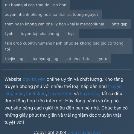
nu hoang ai cap trao doi linh hon
41.
xuyen nhanh phong hoa lao thai lac tuong nguyet
42.
tram ngan khong can phai ly hon khai ly meoconlunar
bhtt gap
typh
tuyen tap cha chong
thyin
43.
tam drop cuontryhumans hanh phuc se khong bao gio co trong
44.
toi
taejin sng i
taehyung l ng
sat nhan futa
ryutu
45.
46.
Website
đọc truyện
online uy tín và chất lượng. Kho tàng
truyện phong phú với nhiều thể loại hấp dẫn như
truyện
47.
lãng mạn
,
fanfiction
,
truyện teen
và
huyền ảo
, tất cả đều
được tổng hợp trên internet. Hãy đồng hành và ủng hộ
48.
website bằng cách giới thiệu đến bạn bè nhé. Chúc bạn có
những giây phút thư giãn và trải nghiệm đọc truyện thật
49.
tuyệt vời!
50.
Copyright
2024
ZingTruyen.Xyz