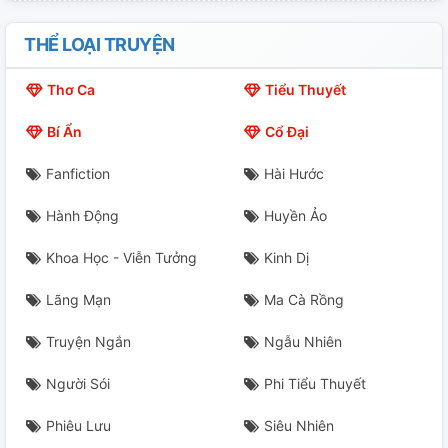
Phần 21
THỂ LOẠI TRUYỆN
22.
Thơ Ca
Tiểu Thuyết
23.
Bí Ẩn
Cổ Đại
24.
Fanfiction
Hài Hước
25.
Hành Động
Huyền Ảo
26.
Khoa Học - Viễn Tưởng
Kinh Dị
27.
Lãng Mạn
Ma Cà Rồng
28.
Truyện Ngắn
Ngẫu Nhiên
29.
Người Sói
Phi Tiểu Thuyết
Phiêu Lưu
Siêu Nhiên
30.