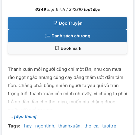
6349
lượt thích /
342897
lượt đọc
Đọc Truyện
Danh sách chương
Bookmark
Thanh xuân mỗi người cũng chỉ một lần, như cơn mưa
rào ngọt ngào nhưng cũng cay đắng thấm ướt đẫm tâm
hồn. Chẳng phải bỗng nhiên người ta yêu quí và trân
trọng tuổi thanh xuân của mình như vậy, vì chúng ta phải
trả nó dần dần cho thời gian, muốn níu chẳng được
muốn giữ chẳng xong...
[đọc thêm]
Tags:
hay
ngontinh
thanhxuân
thơ-ca
tuoitre