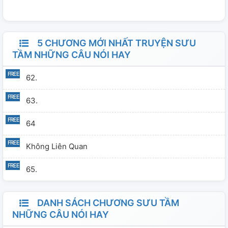
5 CHƯƠNG MỚI NHẤT TRUYỆN SƯU
TẦM NHỮNG CÂU NÓI HAY
62.
63.
64
Không Liên Quan
65.
DANH SÁCH CHƯƠNG SƯU TẦM
NHỮNG CÂU NÓI HAY