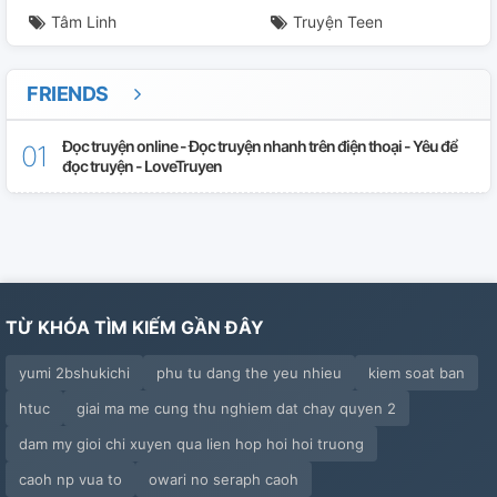
Tâm Linh
Truyện Teen
31.
32.
FRIENDS
33.
Đọc truyện online - Đọc truyện nhanh trên điện thoại - Yêu để
đọc truyện - LoveTruyen
34.
35.
36.
TỪ KHÓA TÌM KIẾM GẦN ĐÂY
37.
yumi 2bshukichi
phu tu dang the yeu nhieu
kiem soat ban
38.
htuc
giai ma me cung thu nghiem dat chay quyen 2
39.
dam my gioi chi xuyen qua lien hop hoi hoi truong
40.
caoh np vua to
owari no seraph caoh