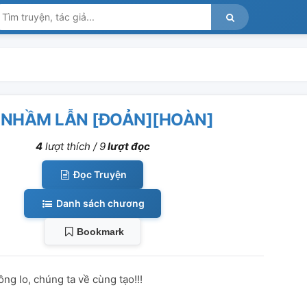
 NHẦM LẪN [ĐOẢN][HOÀN]
4
lượt thích /
9
lượt đọc
Đọc Truyện
Danh sách chương
Bookmark
g lo, chúng ta về cùng tạo!!!