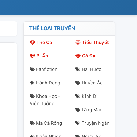
THỂ LOẠI TRUYỆN
Thơ Ca
Tiểu Thuyết
Bí Ẩn
Cổ Đại
Fanfiction
Hài Hước
Hành Động
Huyền Ảo
Khoa Học -
Kinh Dị
Viễn Tưởng
Lãng Mạn
Ma Cà Rồng
Truyện Ngắn
Ngẫu Nhiên
Người Sói