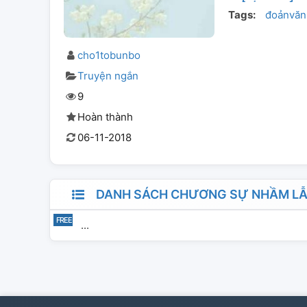
Tags:
đoảnvăn
cho1tobunbo
Truyện ngắn
9
Hoàn thành
06-11-2018
DANH SÁCH CHƯƠNG SỰ NHẦM LẪ
...