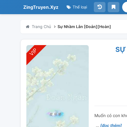
ZingTruyen.Xyz
Thể loại
Trang Chủ
Sự Nhầm Lẫn [Đoản][Hoàn]
SỰ
Muốn có con khôn
[đọc thêm]