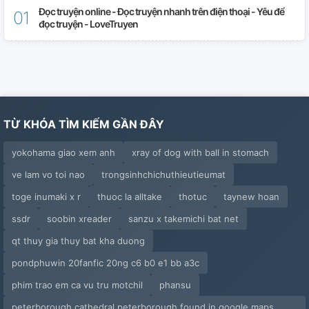
Đọc truyện online - Đọc truyện nhanh trên điện thoại - Yêu để
đọc truyện - LoveTruyen
TỪ KHÓA TÌM KIẾM GẦN ĐÂY
yokohama giao xem anh
xray of dog with ball in stomach
ve lam vo toi nao
trongsinhchichuthieutieumat
toge inumaki x r
thuoc la alltake
thotuc
taynew hoan
ssdr
soobin xreader
sanzu x takemichi bat net
qt thuy gia thuy bat kha duong
pondphuwin 20fanfic 20ng c6 b0 e1 bb a3c
phim trao em ca vu tru motchil
phansu
peterborough cathedral peterborough found in google maps