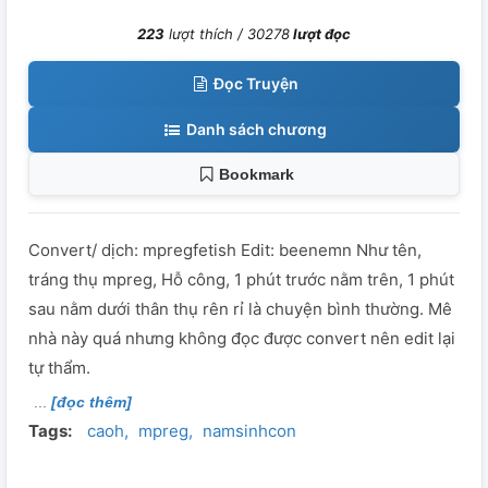
223
lượt thích /
30278
lượt đọc
Đọc Truyện
Danh sách chương
Bookmark
Convert/ dịch: mpregfetish Edit: beenemn Như tên,
tráng thụ mpreg, Hỗ công, 1 phút trước nằm trên, 1 phút
sau nằm dưới thân thụ rên rỉ là chuyện bình thường. Mê
nhà này quá nhưng không đọc được convert nên edit lại
tự thẩm.
[đọc thêm]
Tags:
caoh
mpreg
namsinhcon