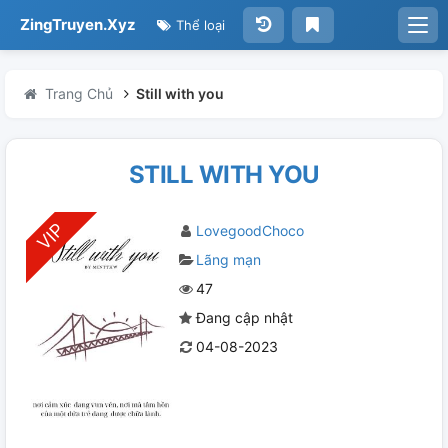
ZingTruyen.Xyz
Thể loại
Trang Chủ
Still with you
STILL WITH YOU
LovegoodChoco
Lãng mạn
47
Đang cập nhật
04-08-2023