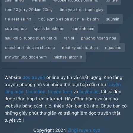
xaanhmagi
williams
vkookenguocdaiosinnho
tongta
tom 20 jerry 20dam 20my
tinh yeu tren tranh giay
t e aaet aalinh
t c3 a2m b e1 ba a5t ni e1 ba bfn
suumin
sutrunghop
spank kookhope
sonbinhnam
sau khi bi tuong quan bat di
ran sl
phuong hoang hoa
oneshort tinh cam che dau
nhat ky cua tu than
nguocnu
minwoniuboidoclehum
michael afton h
Website
đọc truyện
online uy tín và chất lượng. Kho tàng
truyện phong phú với nhiều thể loại hấp dẫn như
truyện
lãng mạn
,
fanfiction
,
truyện teen
và
huyền ảo
, tất cả đều
được tổng hợp trên internet. Hãy đồng hành và ủng hộ
website bằng cách giới thiệu đến bạn bè nhé. Chúc bạn có
những giây phút thư giãn và trải nghiệm đọc truyện thật
tuyệt vời!
Copyright
2024
ZingTruyen.Xyz