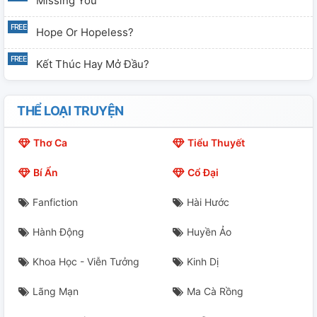
Missing You
Hope Or Hopeless?
Kết Thúc Hay Mở Đầu?
THỂ LOẠI TRUYỆN
Thơ Ca
Tiểu Thuyết
Bí Ẩn
Cổ Đại
Fanfiction
Hài Hước
Hành Động
Huyền Ảo
Khoa Học - Viễn Tưởng
Kinh Dị
Lãng Mạn
Ma Cà Rồng