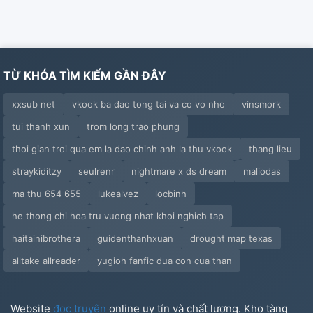
TỪ KHÓA TÌM KIẾM GẦN ĐÂY
xxsub net
vkook ba dao tong tai va co vo nho
vinsmork
tui thanh xun
trom long trao phung
thoi gian troi qua em la dao chinh anh la thu vkook
thang lieu
straykiditzy
seulrenr
nightmare x ds dream
maliodas
ma thu 654 655
lukealvez
locbinh
he thong chi hoa tru vuong nhat khoi nghich tap
haitainibrothera
guidenthanhxuan
drought map texas
alltake allreader
yugioh fanfic dua con cua than
Website
đọc truyện
online uy tín và chất lượng. Kho tàng