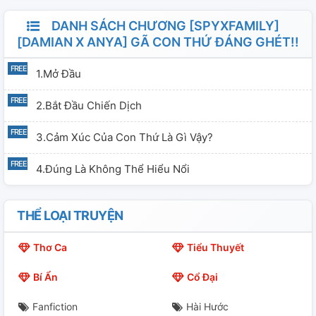
DANH SÁCH CHƯƠNG [SPYXFAMILY]
[DAMIAN X ANYA] GÃ CON THỨ ĐÁNG GHÉT!!
1.Mở Đầu
2.Bắt Đầu Chiến Dịch
3.Cảm Xúc Của Con Thứ Là Gì Vậy?
4.Đúng Là Không Thể Hiểu Nổi
THỂ LOẠI TRUYỆN
Thơ Ca
Tiểu Thuyết
Bí Ẩn
Cổ Đại
Fanfiction
Hài Hước