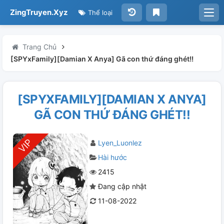
ZingTruyen.Xyz
Thể loại
Trang Chủ
[SPYxFamily][Damian X Anya] Gã con thứ đáng ghét!!
[SPYXFAMILY][DAMIAN X ANYA]
GÃ CON THỨ ĐÁNG GHÉT!!
Lyen_Luonlez
Hài hước
2415
Đang cập nhật
11-08-2022