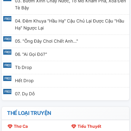
03. Bướm Xinh Chảy Nước, Tò Mò Khám Phá, Xoa Đến
Tè Bậy
04. Đêm Khuya "Hầu Hạ" Cậu Chủ Lại Được Cậu "Hầu
Hạ" Ngược Lại
05. "Ông Đây Chơi Chết Anh..."
06. "Ai Gọi Đó?"
Tb Drop
Hết Drop
07. Dụ Dỗ
THỂ LOẠI TRUYỆN
Thơ Ca
Tiểu Thuyết