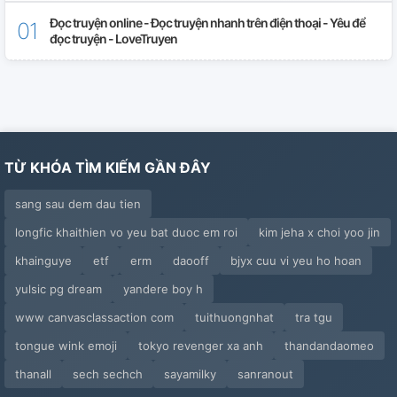
Đọc truyện online - Đọc truyện nhanh trên điện thoại - Yêu để
đọc truyện - LoveTruyen
TỪ KHÓA TÌM KIẾM GẦN ĐÂY
sang sau dem dau tien
longfic khaithien vo yeu bat duoc em roi
kim jeha x choi yoo jin
khainguye
etf
erm
daooff
bjyx cuu vi yeu ho hoan
yulsic pg dream
yandere boy h
www canvasclassaction com
tuithuongnhat
tra tgu
tongue wink emoji
tokyo revenger xa anh
thandandaomeo
thanall
sech sechch
sayamilky
sanranout