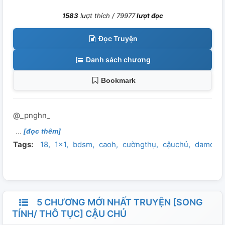
1583
lượt thích /
79977
lượt đọc
Đọc Truyện
Danh sách chương
Bookmark
@_pnghn_
[đọc thêm]
Tags:
18
1x1
bdsm
caoh
cườngthụ
cậuchủ
damdan
5 CHƯƠNG MỚI NHẤT TRUYỆN [SONG
TÍNH/ THÔ TỤC] CẬU CHỦ