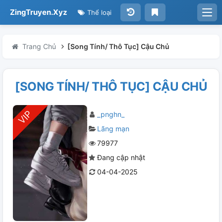
ZingTruyen.Xyz
Thể loại
Trang Chủ
[Song Tính/ Thô Tục] Cậu Chủ
[SONG TÍNH/ THÔ TỤC] CẬU CHỦ
_pnghn_
Lãng mạn
79977
Đang cập nhật
04-04-2025