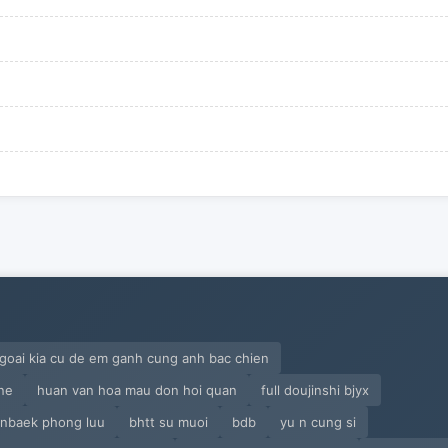
goai kia cu de em ganh cung anh bac chien
ine
huan van hoa mau don hoi quan
full doujinshi bjyx
anbaek phong luu
bhtt su muoi
bdb
yu n cung si