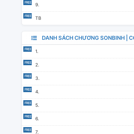
9.
TB
DANH SÁCH CHƯƠNG SONBINH | C
1.
2.
3.
4.
5.
6.
7.