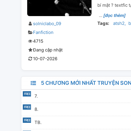
bí mật ? textfic t
[đọc thêm]
Tags:
atsh2
b
solniclabo_09
Fanfiction
4715
Đang cập nhật
10-07-2026
5 CHƯƠNG MỚI NHẤT TRUYỆN SON
7.
8.
TB.