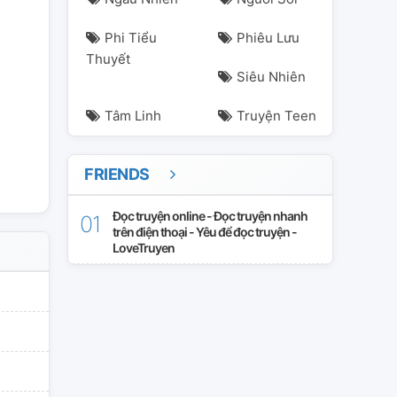
Phi Tiểu
Phiêu Lưu
Thuyết
am
otis
sonbinh
sonk
tez
vuongbinh
Siêu Nhiên
Tâm Linh
Truyện Teen
FRIENDS
Đọc truyện online - Đọc truyện nhanh
trên điện thoại - Yêu để đọc truyện -
LoveTruyen