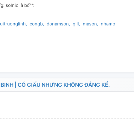
/g: solnic là bố^^.
uitruonglinh
congb
donamson
gill
mason
nhamphuongn
BINH | CÓ GIẤU NHƯNG KHÔNG ĐÁNG KỂ.