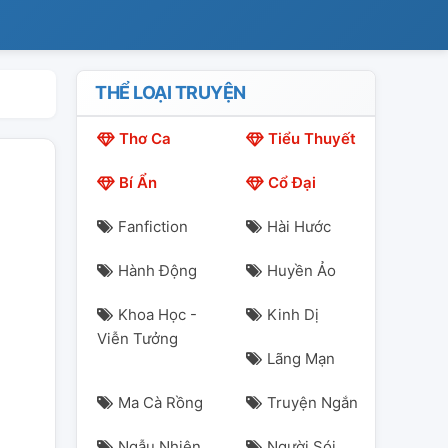
THỂ LOẠI TRUYỆN
Thơ Ca
Tiểu Thuyết
Bí Ẩn
Cổ Đại
Fanfiction
Hài Hước
Hành Động
Huyền Ảo
Khoa Học -
Kinh Dị
Viễn Tưởng
Lãng Mạn
Ma Cà Rồng
Truyện Ngắn
Ngẫu Nhiên
Người Sói