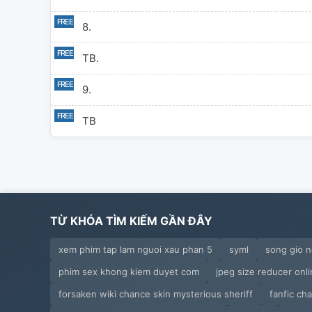
8.
TB.
9.
TB
TỪ KHÓA TÌM KIẾM GẦN ĐÂY
xem phim tap lam nguoi xau phan 5
syml
song gio n
phim sex khong kiem duyet com
jpeg size reducer onl
forsaken wiki chance skin mysterious sheriff
fanfic ch