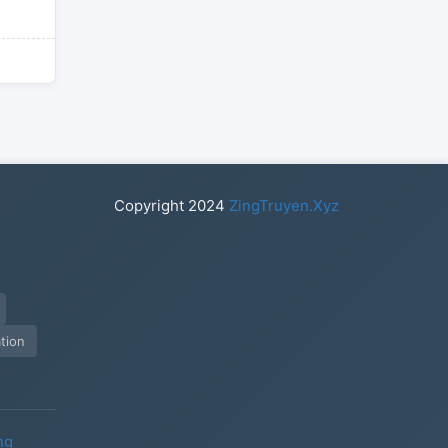
Copyright
2024
ZingTruyen.Xyz
tion
ng