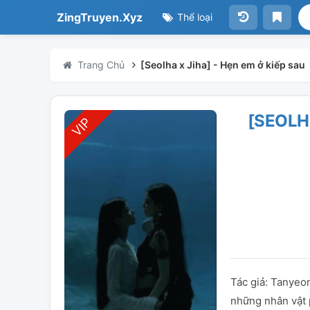
ZingTruyen.Xyz
Thể loại
Trang Chủ
[Seolha x Jiha] - Hẹn em ở kiếp sau
[SEOLHA
Tác giả: Tanyeon
những nhân vật p