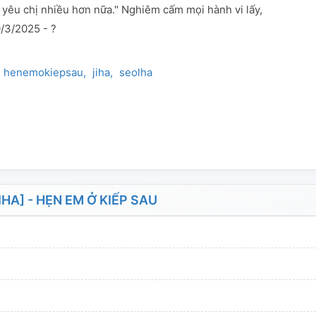
 yêu chị nhiều hơn nữa." Nghiêm cấm mọi hành vi lấy,
/3/2025 - ?
henemokiepsau
jiha
seolha
A] - HẸN EM Ở KIẾP SAU