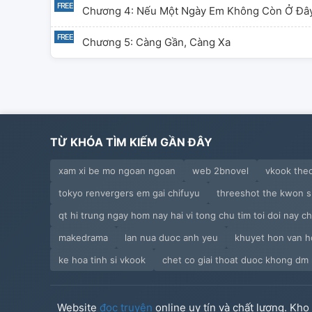
Chương 4: Nếu Một Ngày Em Không Còn Ở Đâ
Chương 5: Càng Gần, Càng Xa
TỪ KHÓA TÌM KIẾM GẦN ĐÂY
xam xi be mo ngoan ngoan
web 2bnovel
vkook theo
tokyo renvergers em gai chifuyu
threeshot the kwon s s
qt hi trung ngay hom nay hai vi tong chu tim toi doi nay ch
makedrama
lan nua duoc anh yeu
khuyet hon van h
ke hoa tinh si vkook
chet co giai thoat duoc khong dm
Website
đọc truyện
online uy tín và chất lượng. Kh