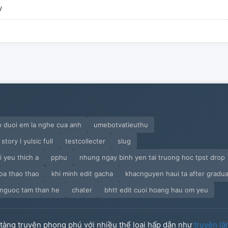
y
 duoi em la nghe cua anh
umebotvatieuthu
tory l yulsic full
testcollecter
slug
i yeu thich a
pphu
nhung ngay binh yen tai truong hoc tpst drop
oa thao thao
khi minh edit gacha
khacnguyen haui ta after gradua
 nguoc tam than he
chater
bhtt edit cuoi hoang hau om yeu
o tàng truyện phong phú với nhiều thể loại hấp dẫn như
truyện lã