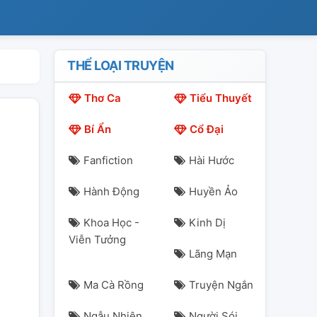
THỂ LOẠI TRUYỆN
Thơ Ca
Tiểu Thuyết
Bí Ẩn
Cổ Đại
Fanfiction
Hài Hước
Hành Động
Huyền Ảo
Khoa Học -
Kinh Dị
Viễn Tưởng
Lãng Mạn
Ma Cà Rồng
Truyện Ngắn
Ngẫu Nhiên
Người Sói