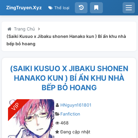
ZingTruyen.Xyz
Thể loại
Trang Chủ
(Saiki Kusuo x Jibaku shonen Hanako kun ) Bí ẩn khu nhà
bếp bỏ hoang
(SAIKI KUSUO X JIBAKU SHONEN
HANAKO KUN ) BÍ ẨN KHU NHÀ
BẾP BỎ HOANG
HNguyn161801
Fanfiction
468
Đang cập nhật