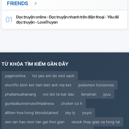
FRIENDS
Đọc truyện online - Đọc truyện nhanh trên điện thoại - Yêu để
đọc truyện - LoveTruyen
TỪ KHÓA TÌM KIẾM GẦN ĐÂY
yagenshina
toi yeu em do mot sach
shortfic binh ket tam biet anh ma ket
pokemon horizones
phailamuahanang
noi doi ta bat dau
lienphan
jyuu
gumballuniverseofmadness
choker co h
alltien hoa hong bloodstained
zky ly
yoyoi
xen lan hao mon tan gai thoi gian
vkook thay giao va tong tai