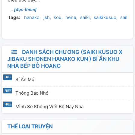
[đọc thêm]
Tags:
hanako
jsh
kou
nene
saiki
saikikusuo
saikin
DANH SÁCH CHƯƠNG (SAIKI KUSUO X
JIBAKU SHONEN HANAKO KUN ) BÍ ẨN KHU
NHÀ BẾP BỎ HOANG
Bí Ẩn Mới
Thông Báo Nhỏ
Mình Sẽ Không Viết Bộ Này Nữa
THỂ LOẠI TRUYỆN