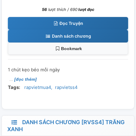
56
lượt thích /
690
lượt đọc
Đọc Truyện
Danh sách chương
Bookmark
1 chút kẹo béo mỗi ngày
[đọc thêm]
Tags:
rapvietmua4
rapvietss4
DANH SÁCH CHƯƠNG [RVSS4] TRĂNG
XANH