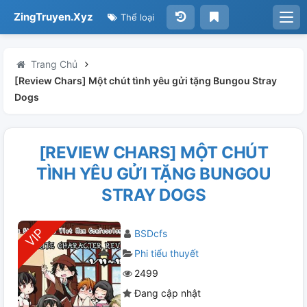
ZingTruyen.Xyz
Thể loại
Trang Chủ
[Review Chars] Một chút tình yêu gửi tặng Bungou Stray
Dogs
[REVIEW CHARS] MỘT CHÚT
TÌNH YÊU GỬI TẶNG BUNGOU
STRAY DOGS
BSDcfs
Phi tiểu thuyết
2499
Đang cập nhật