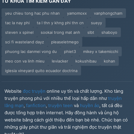
TỪ KHÓA TÌM KIẾM GẦN ĐÂY
yeu chieu tong hac phu nhan
yamomoxx
vanphongcham
tac la nay phi
ta l thn y khng phi thn cn
sueyy
steven x spinel
sookai trong mat anh
slbt
shaboyo
sci fi wasteland dayz
pleaseletmego
phuong lac danmei vong du
phiet3
mikey x takemicchi
meo con va linh mieu
leviacker
kokushibau
kohan
iglesia vineyard quito ecuador doctrina
Website
đọc truyện
online uy tín và chất lượng. Kho tàng
truyện phong phú với nhiều thể loại hấp dẫn như
truyện
lãng mạn
,
fanfiction
,
truyện teen
và
huyền ảo
, tất cả đều
được tổng hợp trên internet. Hãy đồng hành và ủng hộ
website bằng cách giới thiệu đến bạn bè nhé. Chúc bạn có
những giây phút thư giãn và trải nghiệm đọc truyện thật