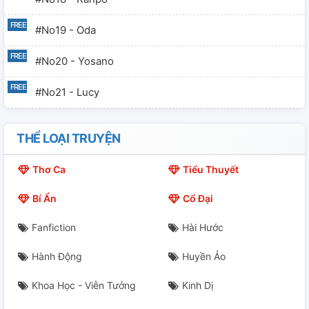
#no19 - Oda
#no20 - Yosano
#no21 - Lucy
#no22 - Akutagawa
THỂ LOẠI TRUYỆN
#no23 - Dazai
Thơ Ca
Tiểu Thuyết
#no24 - Yosano
Bí Ẩn
Cổ Đại
#no25 - Dazai
Fanfiction
Hài Hước
#no26 - Chuuya
Hành Động
Huyền Ảo
#no27 - Nathaniel
Khoa Học - Viễn Tưởng
Kinh Dị