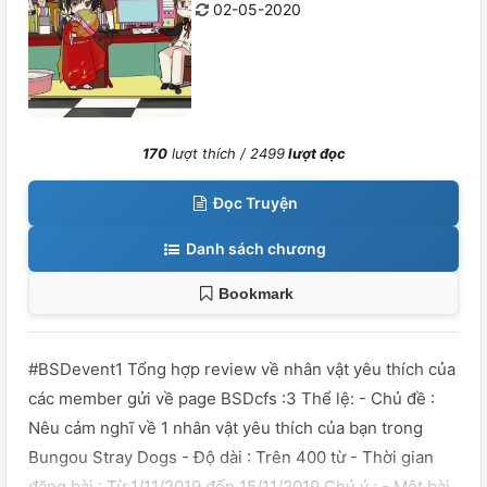
02-05-2020
170
lượt thích /
2499
lượt đọc
Đọc Truyện
Danh sách chương
Bookmark
#BSDevent1 Tổng hợp review về nhân vật yêu thích của
các member gửi về page BSDcfs :3 Thể lệ: - Chủ đề :
Nêu cảm nghĩ về 1 nhân vật yêu thích của bạn trong
Bungou Stray Dogs - Độ dài : Trên 400 từ - Thời gian
đăng bài : Từ 1/11/2019 đến 15/11/2019 Chú ý : - Một bài