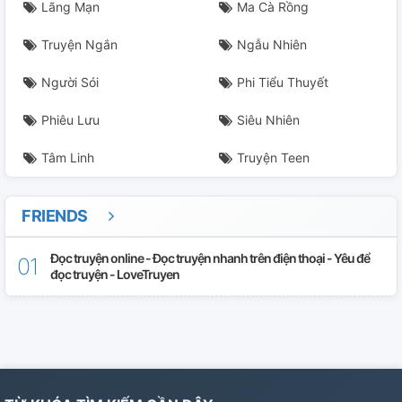
#no28 - Dazai BEAST
Lãng Mạn
Ma Cà Rồng
#no29 - Ango
Truyện Ngắn
Ngẫu Nhiên
#no30 - Dazai
Người Sói
Phi Tiểu Thuyết
Phiêu Lưu
Siêu Nhiên
#no31 - Francis
Tâm Linh
Truyện Teen
FRIENDS
Đọc truyện online - Đọc truyện nhanh trên điện thoại - Yêu để
đọc truyện - LoveTruyen