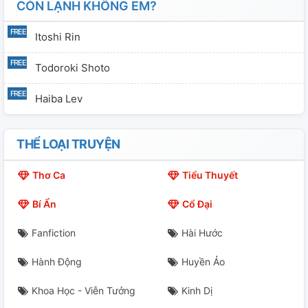
CÒN LẠNH KHÔNG EM?
Itoshi Rin
Todoroki Shoto
Haiba Lev
THỂ LOẠI TRUYỆN
Thơ Ca
Tiểu Thuyết
Bí Ẩn
Cổ Đại
Fanfiction
Hài Hước
Hành Động
Huyền Ảo
Khoa Học - Viễn Tưởng
Kinh Dị