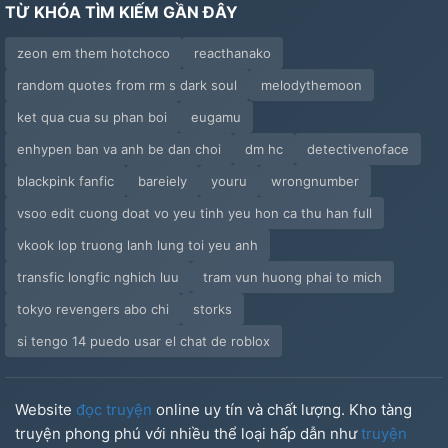
TỪ KHÓA TÌM KIẾM GẦN ĐÂY
zeon em them hotchoco
reacthanako
random quotes from rm s dark soul
melodythemoon
ket qua cua su phan boi
eugamu
enhypen ban va anh be dan choi
dm hc
detectivenoface
blackpink fanfic
bareiely
youru
wrongnumber
vsoo edit cuong doat vo yeu tinh yeu hon ca thu han full
vkook lop truong lanh lung toi yeu anh
transfic longfic nghich luu
tram vun huong phai to mich
tokyo revengers abo chi
storks
si tengo 14 puedo usar el chat de roblox
Website
đọc truyện
online uy tín và chất lượng. Kho tàng
truyện phong phú với nhiều thể loại hấp dẫn như
truyện