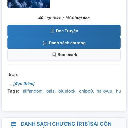
40
lượt thích /
1694
lượt đọc
Đọc Truyện
Danh sách chương
Bookmark
drop.
[đọc thêm]
Tags:
allfandom
bais
bluelock
chipp0
haikyuu
hus
DANH SÁCH CHƯƠNG [R18]SÀI GÒN