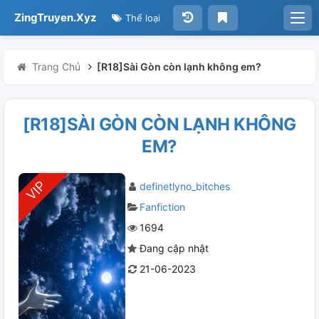
ZingTruyen.Xyz
Thể loại
Trang Chủ
[R18]Sài Gòn còn lạnh không em?
[R18]SÀI GÒN CÒN LẠNH KHÔNG
EM?
definetlyno_bitches
Fanfiction
1694
Đang cập nhật
21-06-2023