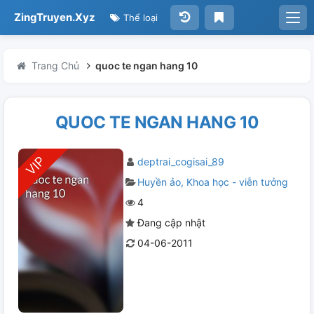
ZingTruyen.Xyz
Thể loại
Trang Chủ
quoc te ngan hang 10
QUOC TE NGAN HANG 10
deptrai_cogisai_89
Huyền ảo
Khoa học - viễn tưởng
4
Đang cập nhật
04-06-2011