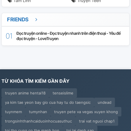
Tâm Linh
Truyện Teen
FRIENDS
Đọc truyện online - Đọc truyện nhanh trên điện thoại - Yêu để
đọc truyện - LoveTruyen
TỪ KHÓA TÌM KIẾM GẦN ĐÂY
truyen anime hentai18
tenseislime
ya kim tae yeon bay gio cua hay tu do taengsic
undead
tuynmem
tumynhan
truyen pete va vegas xuyen khong
trongsinhthanhcaiduoinhocuasuthuc
trai vat nguoi chap1
toi tho cung co the manh hon
toi lai danh sap