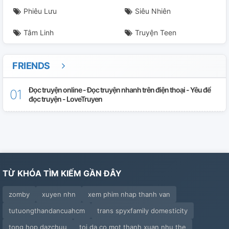
Phiêu Lưu
Siêu Nhiên
Tâm Linh
Truyện Teen
FRIENDS
Đọc truyện online - Đọc truyện nhanh trên điện thoại - Yêu để
đọc truyện - LoveTruyen
TỪ KHÓA TÌM KIẾM GẦN ĐÂY
zomby
xuyen nhn
xem phim nhap thanh van
tutuongthandancuahcm
trans spyxfamily domesticity
tong hop dazchuu
toi da co mot thanh xuan nhu the