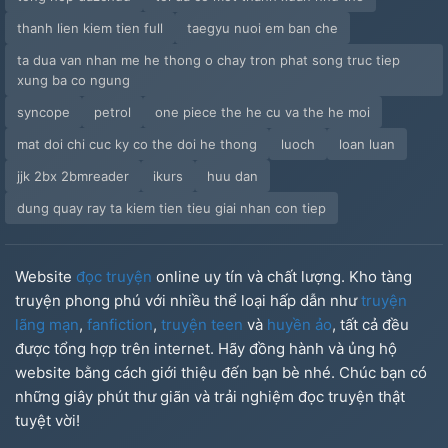
thanh lien kiem tien full
taegyu nuoi em ban che
ta dua van nhan me he thong o chay tron phat song truc tiep
xung ba co ngung
syncope
petrol
one piece the he cu va the he moi
mat doi chi cuc ky co the doi he thong
luoch
loan luan
jjk 2bx 2bmreader
ikurs
huu dan
dung quay ray ta kiem tien tieu giai nhan con tiep
Website
đọc truyện
online uy tín và chất lượng. Kho tàng
truyện phong phú với nhiều thể loại hấp dẫn như
truyện
lãng mạn
,
fanfiction
,
truyện teen
và
huyền ảo
, tất cả đều
được tổng hợp trên internet. Hãy đồng hành và ủng hộ
website bằng cách giới thiệu đến bạn bè nhé. Chúc bạn có
những giây phút thư giãn và trải nghiệm đọc truyện thật
tuyệt vời!