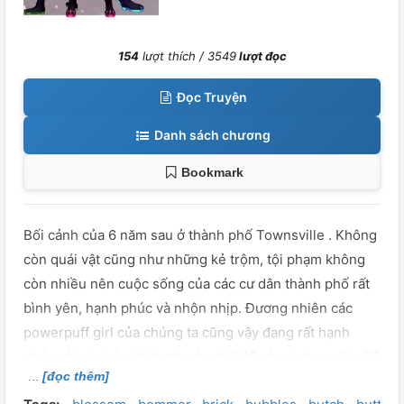
154
lượt thích /
3549
lượt đọc
Đọc Truyện
Danh sách chương
Bookmark
Bối cảnh của 6 năm sau ở thành phố Townsville . Không
còn quái vật cũng như những kẻ trộm, tội phạm không
còn nhiều nên cuộc sống của các cư dân thành phố rất
bình yên, hạnh phúc và nhộn nhịp. Đương nhiên các
powerpuff girl của chúng ta cũng vậy đang rất hạnh
phúc và háo hức khi bước vào tuổi 16 và vào học viện PT
[đọc thêm]
và đây sẽ là cột mốc đầu tiên để mở ra câu truyện tình