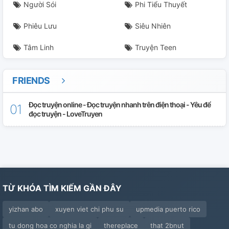
Người Sói
Phi Tiểu Thuyết
Phiêu Lưu
Siêu Nhiên
Tâm Linh
Truyện Teen
FRIENDS
Đọc truyện online - Đọc truyện nhanh trên điện thoại - Yêu để
đọc truyện - LoveTruyen
TỪ KHÓA TÌM KIẾM GẦN ĐÂY
yizhan abo
xuyen viet chi phu su
upmedia puerto rico
tu dong hoa co nghia la gi
thereplace
that 2bnut