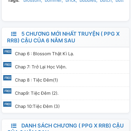
Tags:
blossom
bommer
brick
bubbles
butch
butter
yêu của họ . Là ĐỊNH MỆNH HAY OAN GIA NHỈ , thật
mong lung .
5 CHƯƠNG MỚI NHẤT TRUYỆN ( PPG X
RRB) CẬU CỦA 6 NĂM SAU
Chap 6 : Blossom Thật Kì Lạ.
Chap 7: Trở Lại Học Viện.
Chap 8 : Tiệc Đêm(1)
Chap9: Tiệc Đêm (2).
Chap 10:Tiệc Đêm (3)
DANH SÁCH CHƯƠNG ( PPG X RRB) CẬU