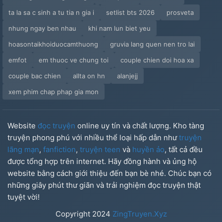
ta la sa c sinh a tu tia n gia i
setlist bts 2026
prosveta
nhung ngay ben nhau
khi nam lun biet yeu
hoasontaikhoiduocamthuong
gruvia lang quen nen tro lai
emfot
em thuoc ve chung toi
couple chien doi hoa xa
couple bac chien
allta on hn
alanjejj
xem phim chap phap gia mon
Website
đọc truyện
online uy tín và chất lượng. Kho tàng
truyện phong phú với nhiều thể loại hấp dẫn như
truyện
lãng mạn
,
fanfiction
,
truyện teen
và
huyền ảo
, tất cả đều
được tổng hợp trên internet. Hãy đồng hành và ủng hộ
website bằng cách giới thiệu đến bạn bè nhé. Chúc bạn có
những giây phút thư giãn và trải nghiệm đọc truyện thật
tuyệt vời!
Copyright
2024
ZingTruyen.Xyz