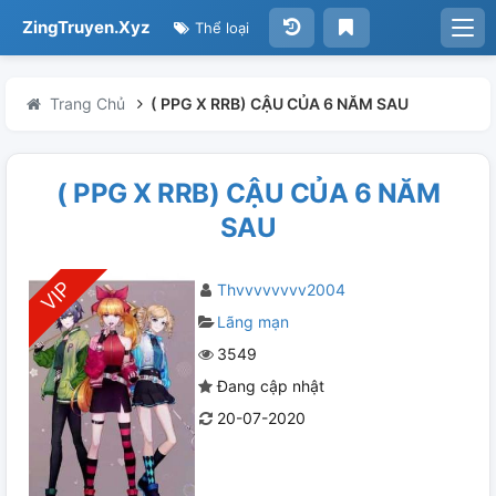
ZingTruyen.Xyz
Thể loại
Trang Chủ
( PPG X RRB) CẬU CỦA 6 NĂM SAU
( PPG X RRB) CẬU CỦA 6 NĂM
SAU
Thvvvvvvvv2004
Lãng mạn
3549
Đang cập nhật
20-07-2020