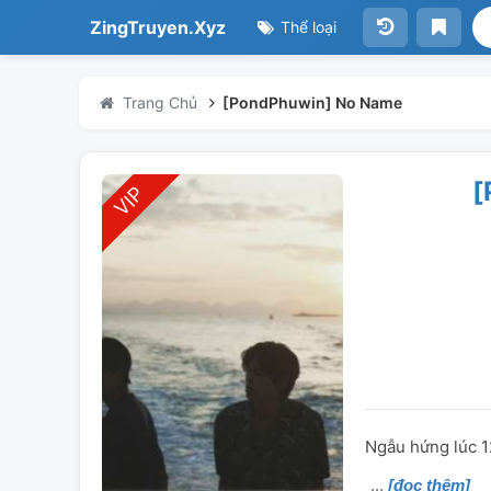
ZingTruyen.Xyz
Thể loại
Trang Chủ
[PondPhuwin] No Name
[
Ngẫu hứng lúc 
[đọc thêm]