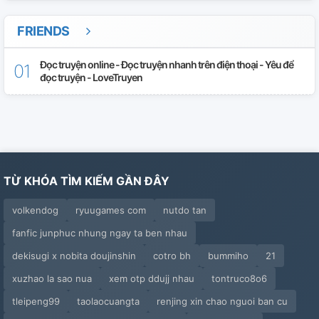
FRIENDS
Đọc truyện online - Đọc truyện nhanh trên điện thoại - Yêu để
đọc truyện - LoveTruyen
TỪ KHÓA TÌM KIẾM GẦN ĐÂY
volkendog
ryuugames com
nutdo tan
fanfic junphuc nhung ngay ta ben nhau
dekisugi x nobita doujinshin
cotro bh
bummiho
21
xuzhao la sao nua
xem otp ddujj nhau
tontruco8o6
tleipeng99
taolaocuangta
renjing xin chao nguoi ban cu