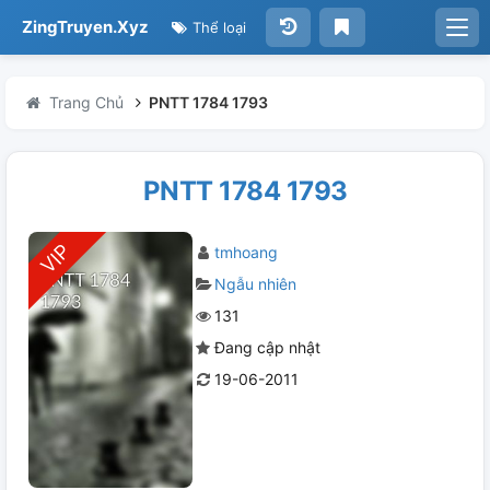
ZingTruyen.Xyz
Thể loại
Trang Chủ
PNTT 1784 1793
PNTT 1784 1793
tmhoang
Ngẫu nhiên
131
Đang cập nhật
19-06-2011