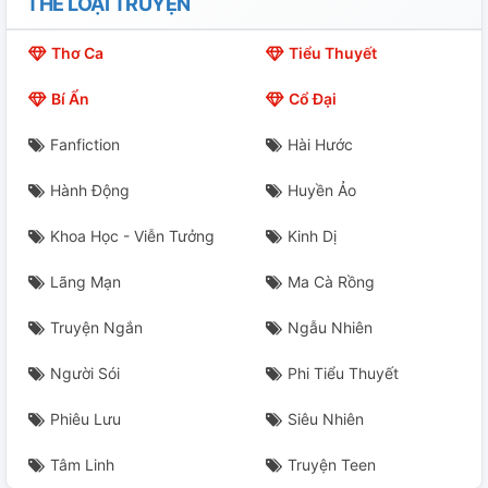
THỂ LOẠI TRUYỆN
Thơ Ca
Tiểu Thuyết
Bí Ẩn
Cổ Đại
Fanfiction
Hài Hước
Hành Động
Huyền Ảo
Khoa Học - Viễn Tưởng
Kinh Dị
Lãng Mạn
Ma Cà Rồng
Truyện Ngắn
Ngẫu Nhiên
Người Sói
Phi Tiểu Thuyết
Phiêu Lưu
Siêu Nhiên
Tâm Linh
Truyện Teen