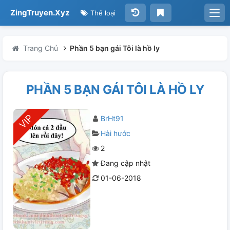
ZingTruyen.Xyz
Thể loại
Trang Chủ
Phần 5 bạn gái Tôi là hồ ly
PHẦN 5 BẠN GÁI TÔI LÀ HỒ LY
BrHt91
Hài hước
2
Đang cập nhật
01-06-2018