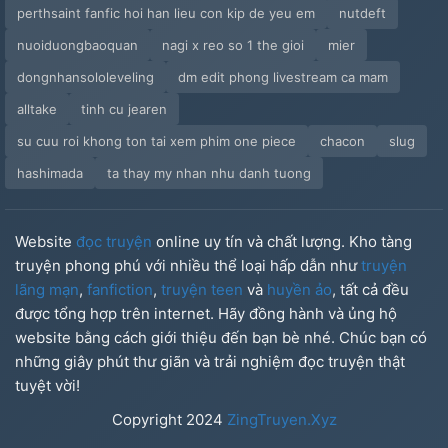
perthsaint fanfic hoi han lieu con kip de yeu em
nutdeft
nuoiduongbaoquan
nagi x reo so 1 the gioi
mier
dongnhansololeveling
dm edit phong livestream ca mam
alltake
tinh cu jearen
su cuu roi khong ton tai xem phim one piece
chacon
slug
hashimada
ta thay my nhan nhu danh tuong
Website
đọc truyện
online uy tín và chất lượng. Kho tàng
truyện phong phú với nhiều thể loại hấp dẫn như
truyện
lãng mạn
,
fanfiction
,
truyện teen
và
huyền ảo
, tất cả đều
được tổng hợp trên internet. Hãy đồng hành và ủng hộ
website bằng cách giới thiệu đến bạn bè nhé. Chúc bạn có
những giây phút thư giãn và trải nghiệm đọc truyện thật
tuyệt vời!
Copyright
2024
ZingTruyen.Xyz