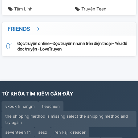
Tâm Linh
Truyện Teen
FRIENDS
Đọc truyện online - Đọc truyện nhanh trên điện thoại - Yêu để
đọc truyện - LoveTruyen
TỪ KHÓA TÌM KIẾM GẦN ĐÂY
vkook h nangm
tieuchien
the shipping method is missing select the shipping method and
try again
seventeen f4
sesx
ren kaji x reader