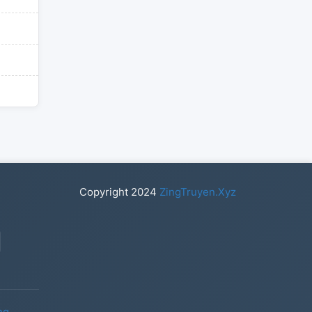
Copyright
2024
ZingTruyen.Xyz
ng