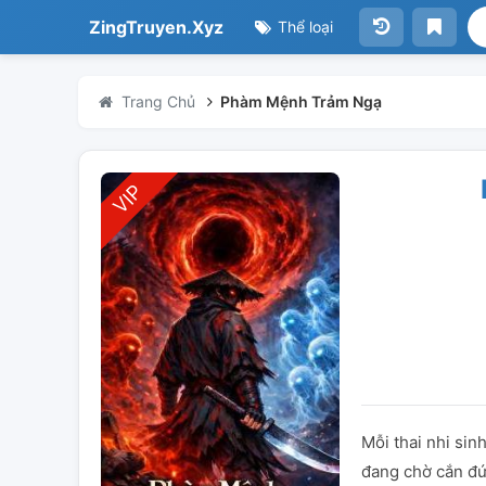
ZingTruyen.Xyz
Thể loại
Trang Chủ
Phàm Mệnh Trảm Ngạ
Mỗi thai nhi sin
đang chờ cắn đứ