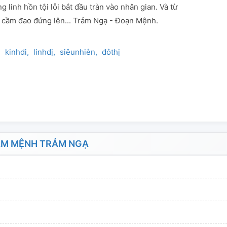
 linh hồn tội lỗi bắt đầu tràn vào nhân gian. Và từ
ẻ cầm đao đứng lên... Trảm Ngạ - Đoạn Mệnh.
kinhdi
linhdị
siêunhiên
đôthị
ÀM MỆNH TRẢM NGẠ