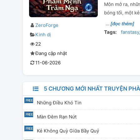
Môn mở ra, những
bóng tối, một k
[đọc thêm]
ZeroForge
Tags:
fanstasy
Kinh dị
22
Đang cập nhật
11-06-2026
5 CHƯƠNG MỚI NHẤT TRUYỆN PH
Những Điều Khó Tin
Màn Đêm Rạn Nứt
Kẻ Không Quỳ Giữa Bầy Quỷ