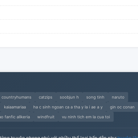
n countryhumans
catzips
soobjun h
song tinh
naruto
kaiaamariaa
ha c sinh ngoan ca a tha y la i ae a y
gin oc conan
 fanfic allkeria
windfruit
vu ninh tich em la cua toi
o tàng truyện phong phú với nhiều thể loại hấp dẫn như
truyện lã