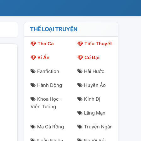
THỂ LOẠI TRUYỆN
Thơ Ca
Tiểu Thuyết
Bí Ẩn
Cổ Đại
Fanfiction
Hài Hước
Hành Động
Huyền Ảo
Khoa Học -
Kinh Dị
Viễn Tưởng
Lãng Mạn
Ma Cà Rồng
Truyện Ngắn
Ngẫu Nhiên
Người Sói