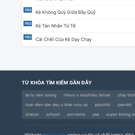
Kẻ Không Quỳ Giữa Bầy Quỷ
Kẻ Tàn Nhẫn Tử Tế
Cái Chết Của Kẻ Dạy Chạy
TỪ KHÓA TÌM KIẾM GẦN ĐÂY
lai tu vien suong
rimuru x mushoku tensei
chay tro
toan dien dan deu o khai ruou cp
ppoohkt
pannkh
chacon
zohyori
yornxkrixi
yaa
xuyen khong vao
Website
đọc truyện
online uy tín và chất lượng. Kh