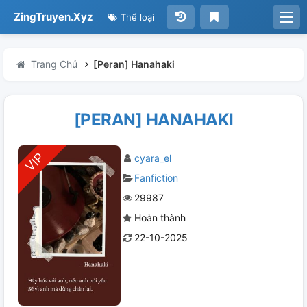
ZingTruyen.Xyz
Thể loại
Trang Chủ
[Peran] Hanahaki
[PERAN] HANAHAKI
cyara_el
Fanfiction
29987
Hoàn thành
22-10-2025