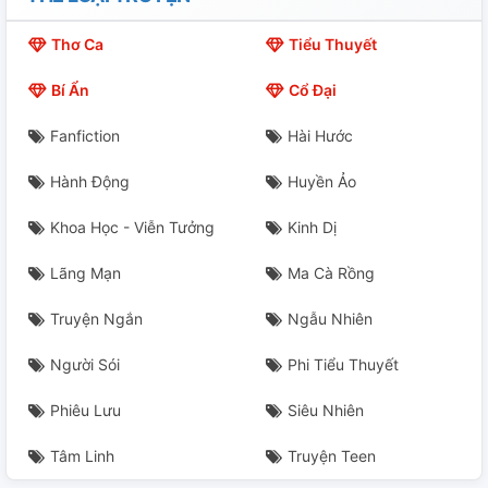
15. Making A New Ending For This Story (3)
Thơ Ca
Tiểu Thuyết
16. Wasted Roses (1)
Bí Ẩn
Cổ Đại
16. Wasted Roses (2)
Fanfiction
Hài Hước
17. Beautiful
Hành Động
Huyền Ảo
18. Stay With Me
Khoa Học - Viễn Tưởng
Kinh Dị
19. Letting Go
Lãng Mạn
Ma Cà Rồng
20. It Will Be Good
Truyện Ngắn
Ngẫu Nhiên
Ngoại Truyện 1: Photograph
Người Sói
Phi Tiểu Thuyết
Phiêu Lưu
Siêu Nhiên
Ngoại Truyện 2: Say You Won't Let Go
Tâm Linh
Truyện Teen
Ngoại Truyện 3: Đài Hoa Và Cánh Hoa