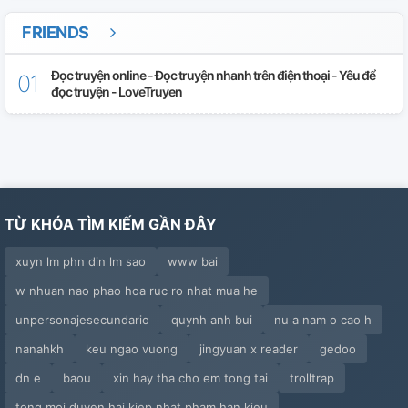
Ngoại Truyện 4: #vìsaotôikhôngthểyêu(tr)ai
FRIENDS
Ngoại Truyện 5: Bạn Ơi? Anh Đây!
Đọc truyện online - Đọc truyện nhanh trên điện thoại - Yêu để
đọc truyện - LoveTruyen
Ngoại Truyện 6: Những Cuộc Gọi Hú Hồn
TMI
Thông Báo (không Phải Chương Mới)
TỪ KHÓA TÌM KIẾM GẦN ĐÂY
xuyn lm phn din lm sao
www bai
w nhuan nao phao hoa ruc ro nhat mua he
unpersonajesecundario
quynh anh bui
nu a nam o cao h
nanahkh
keu ngao vuong
jingyuan x reader
gedoo
dn e
baou
xin hay tha cho em tong tai
trolltrap
tong moi duyen hai kiep nhat pham han kieu