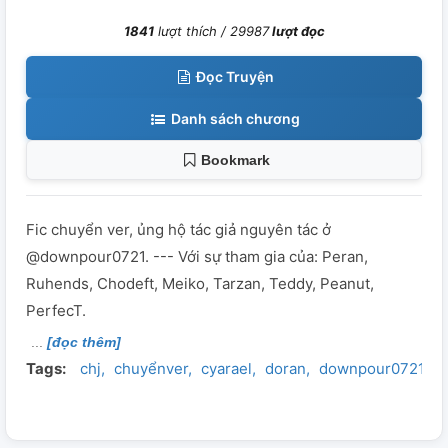
1841
lượt thích /
29987
lượt đọc
Đọc Truyện
Danh sách chương
Bookmark
Fic chuyển ver, ủng hộ tác giả nguyên tác ở
@downpour0721. --- Với sự tham gia của: Peran,
Ruhends, Chodeft, Meiko, Tarzan, Teddy, Peanut,
PerfecT.
[đọc thêm]
Tags:
chj
chuyểnver
cyarael
doran
downpour0721
h