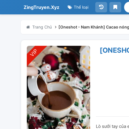
ZingTruyen.Xyz
Thể loại
Trang Chủ
[Oneshot - Nam Khánh] Cacao nóng
[ONESH
Lò sưởi tay của