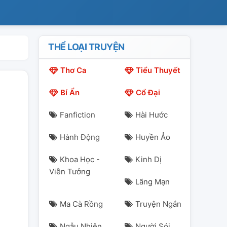
THỂ LOẠI TRUYỆN
Thơ Ca
Tiểu Thuyết
Bí Ẩn
Cổ Đại
Fanfiction
Hài Hước
Hành Động
Huyền Ảo
Khoa Học -
Kinh Dị
Viễn Tưởng
Lãng Mạn
Ma Cà Rồng
Truyện Ngắn
Ngẫu Nhiên
Người Sói