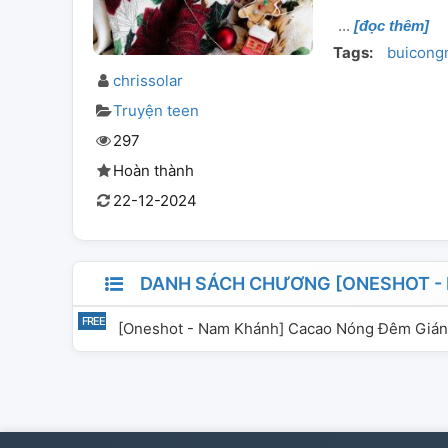
[đọc thêm]
Tags:
buicong
chrissolar
Truyện teen
297
Hoàn thành
22-12-2024
DANH SÁCH CHƯƠNG [ONESHOT - 
[Oneshot - Nam Khánh] Cacao Nóng Đêm Gián