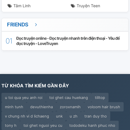
Tâm Linh
Truyện Teen
Chương 30: Tiến Thoái Lưỡng Nan.
Chương 31: Thao Tác Cơ Bản.
FRIENDS
Chương 32: Vỗ Tay.
Đọc truyện online - Đọc truyện nhanh trên điện thoại - Yêu để
đọc truyện - LoveTruyen
TỪ KHÓA TÌM KIẾM GẦN ĐÂY
u toi qua yeu anh roi
toi ghet cau huekang
tilltop
minh tunh
devuthienha
zoroxnamih
voloom hair brush
v chung nh vi d lichaeng
unk
u zh
tran duy tho
tony h
toi ghet nguoi yeu cu
tododeku hanh phuc nho