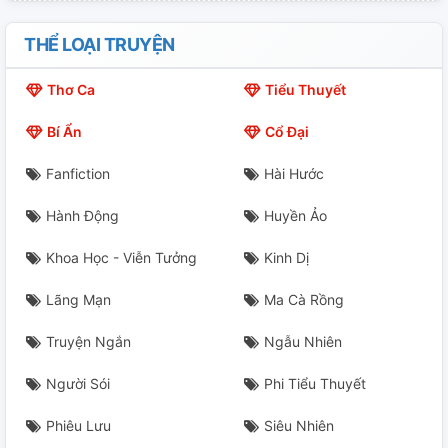
Chương 20: Đường Đi Khác Biệt.
THỂ LOẠI TRUYỆN
Chương 21: Đi Tìm Nguồn Gốc.
Thơ Ca
Tiểu Thuyết
Chương 22: Lời Nói Khách Sáo.
Bí Ẩn
Cổ Đại
Chương 23: Kén.
Fanfiction
Hài Hước
Chương 24: Tập Hợp
Hành Động
Huyền Ảo
Chương 25: Vật Chứa.
Khoa Học - Viễn Tưởng
Kinh Dị
Chương 26: Đột Tiến.
Lãng Mạn
Ma Cà Rồng
Chương 27: Sóng Vai.
Truyện Ngắn
Ngẫu Nhiên
Chương 28: May Mắn.
Người Sói
Phi Tiểu Thuyết
Phiêu Lưu
Siêu Nhiên
Chương 29: Chặn Bắt.