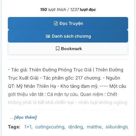
150
lượt thích /
1237
lượt đọc
Đọc Truyện
Danh sách chương
Bookmark
- Tác giả: Thiên Đường Phóng Trục Giả ( Thiên Đường
Trục Xuất Giả) - Tác phẩm gốc: 217 chương. - Nguồn
QT: Mỹ Nhân Thiên Hạ - Kho tàng đam mỹ. ---- Một câu
giới thiệu vắn tắt : Cá mặn tự cứu. Quan niệm : Chết
không phải là bất khả chiến bại - nhân loại không ngừng
đấu tranh, sẽ không bỏ cuộc. ---- Vai chính : Lục Địch,
[đọc thêm]
Yến Long.
Tags:
1x1
cườngxcường
dịnăng
matthe
siêunănglực