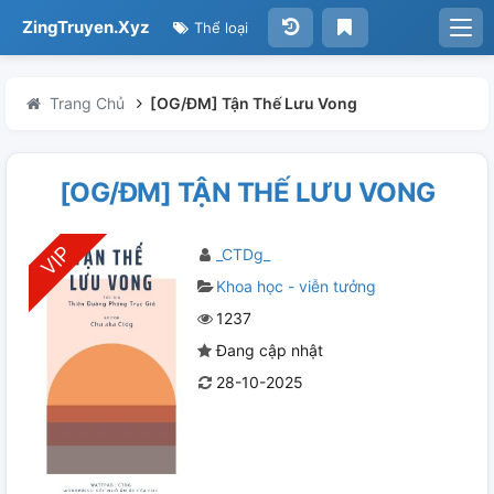
ZingTruyen.Xyz
Thể loại
Trang Chủ
[OG/ĐM] Tận Thế Lưu Vong
[OG/ĐM] TẬN THẾ LƯU VONG
_CTDg_
Khoa học - viễn tưởng
1237
Đang cập nhật
28-10-2025