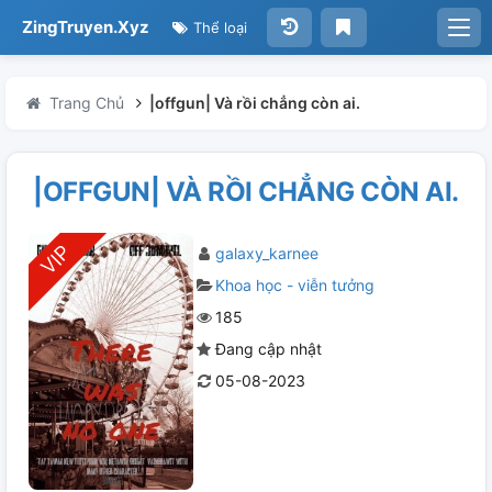
ZingTruyen.Xyz
Thể loại
Trang Chủ
|offgun| Và rồi chẳng còn ai.
|OFFGUN| VÀ RỒI CHẲNG CÒN AI.
galaxy_karnee
Khoa học - viễn tưởng
185
Đang cập nhật
05-08-2023