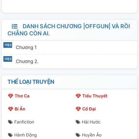
con người trở nên bất tử. Tuy vậy, mọi chuyện bắt đầu đi
lệch với dự tính.
DANH SÁCH CHƯƠNG |OFFGUN| VÀ RỒI
CHẲNG CÒN AI.
Chương 1
Chương 2.
THỂ LOẠI TRUYỆN
Thơ Ca
Tiểu Thuyết
Bí Ẩn
Cổ Đại
Fanfiction
Hài Hước
Hành Động
Huyền Ảo