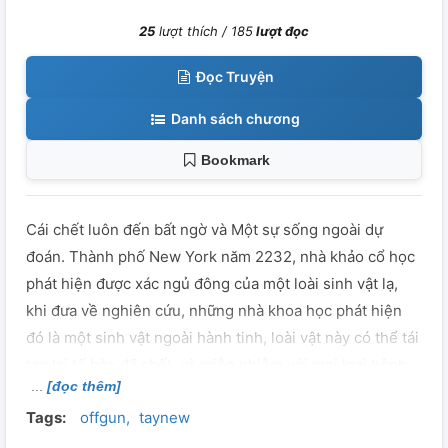
25
lượt thích /
185
lượt đọc
Đọc Truyện
Danh sách chương
Bookmark
Cái chết luôn đến bất ngờ và Một sự sống ngoài dự
đoán. Thành phố New York năm 2232, nhà khảo cổ học
phát hiện được xác ngủ đông của một loài sinh vật lạ,
khi đưa về nghiên cứu, những nhà khoa học phát hiện
đó là một sinh vật ngoài hành tinh, loài vật này có thể tái
tạo lại tế bào đã chết, và miễn nhiễm với mọi loại bệnh
[đọc thêm]
của người Trái Đất. Quá vui mừng về sự phát hiện này,
Tags:
offgun
taynew
chính phủ yêu cầu họ nghiên cứu chế tạo ra loại thuốc
dựa trên đặc tính của loài sinh vật này, tham vọng đưa