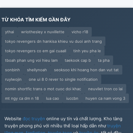
TỪ KHÓA TÌM KIẾM GẦN ĐÂY
ythai
wriothesley x nuvillette
vicho r18
tokyo revengers dn hankisa khieu vu duoi anh trang
tokyo revengers co em gai cuaall
tinh yeu pha le
tboah phan ung voi hieu lam
taekook cap b
ta pha
sonbinh
shellynoah
seoksoo khi hoang hon dan vut tat
ruylwojin
one ui 8 0 rever to single notification
nomin shortfic trans o mot cuoc doi khac
neuvilet tron co lai
mt ngy ca dm n 18
lua cao
iuccbn
huyen ca nam vong 3
Website
đọc truyện
online uy tín và chất lượng. Kho tàng
truyện phong phú với nhiều thể loại hấp dẫn như
truyện
lãng mạn
,
fanfiction
,
truyện teen
và
huyền ảo
, tất cả đều